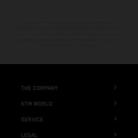
El descuento indicado está disponible exclusivamente en
concesionarios KTM autorizados y participantes. Toda la información
es sin compromiso. Se reservan errores de impresión, composición,
mecanografía y otros errores. La información puede cambiarse en
cualquier momento sin previo aviso.
THE COMPANY
KTM WORLD
SERVICE
LEGAL