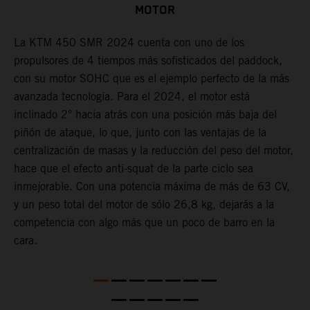
MOTOR
La KTM 450 SMR 2024 cuenta con uno de los
U
a
propulsores de 4 tiempos más sofisticados del paddock,
c
con su motor SOHC que es el ejemplo perfecto de la más
r
 a
avanzada tecnología. Para el 2024, el motor está
d
inclinado 2° hacia atrás con una posición más baja del
b
piñón de ataque, lo que, junto con las ventajas de la
o
centralización de masas y la reducción del peso del motor,
u
hace que el efecto anti-squat de la parte ciclo sea
E
inmejorable. Con una potencia máxima de más de 63 CV,
m
y un peso total del motor de sólo 26,8 kg, dejarás a la
r
competencia con algo más que un poco de barro en la
c
ún
cara.
m
q
i
m