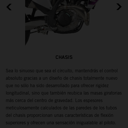
CHASIS
Sea lo sinuoso que sea el circuito, mantendrás el control
E
absoluto gracias a un diseño de chasis totalmente nuevo
r
que no sólo ha sido desarrollado para ofrecer rigidez
c
longitudinal, sino que también reubica las masas giratorias
C
 y
más cerca del centro de gravedad. Los espesores
s
n
meticulosamente calculados de las paredes de los tubos
s
del chasis proporcionan unas características de flexión
ó
superiores y ofrecen una sensación inigualable al piloto.
t