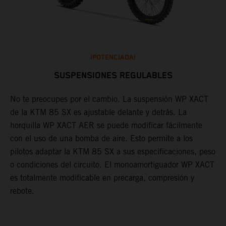
¡POTENCIADA!
SUSPENSIONES REGULABLES
e
No te preocupes por el cambio. La suspensión WP XACT
L
n
de la KTM 85 SX es ajustable delante y detrás. La
m
horquilla WP XACT AER se puede modificar fácilmente
e
con el uso de una bomba de aire. Esto permite a los
e
pilotos adaptar la KTM 85 SX a sus especificaciones, peso
m
o condiciones del circuito. El monoamortiguador WP XACT
t
es totalmente modificable en precarga, compresión y
rebote.