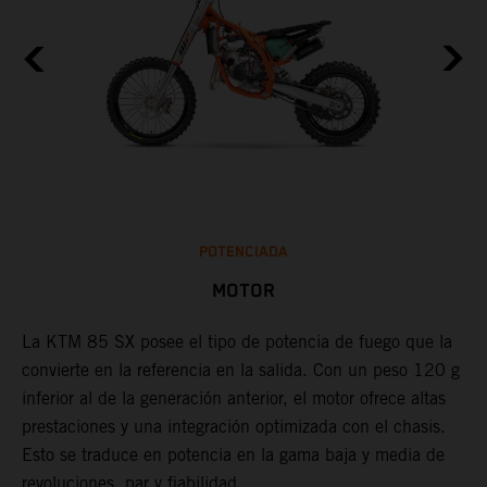
POTENCIADA
MOTOR
La KTM 85 SX posee el tipo de potencia de fuego que la
A
convierte en la referencia en la salida. Con un peso 120 g
K
inferior al de la generación anterior, el motor ofrece altas
E
prestaciones y una integración optimizada con el chasis.
c
Esto se traduce en potencia en la gama baja y media de
d
revoluciones, par y fiabilidad.