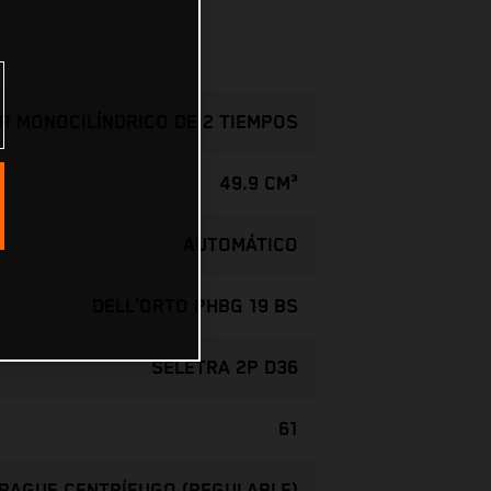
R MONOCILÍNDRICO DE 2 TIEMPOS
49.9 CM³
AUTOMÁTICO
DELL'ORTO PHBG 19 BS
SELETRA 2P D36
61