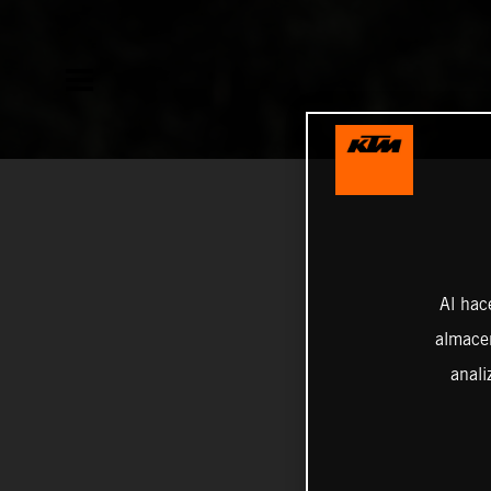
Al hac
almacen
anali