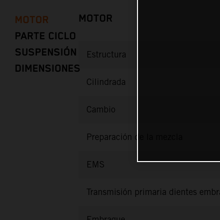
MOTOR
MOTOR
PARTE CICLO
SUSPENSIÓN
Estructura
DIMENSIONES
Cilindrada
Cambio
Preparación de la mezcla
EMS
Transmisión primaria dientes emb
Embrague