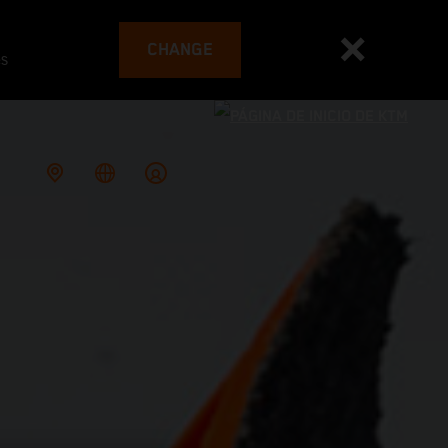
CHANGE
es