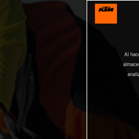
Al hac
almacen
anali