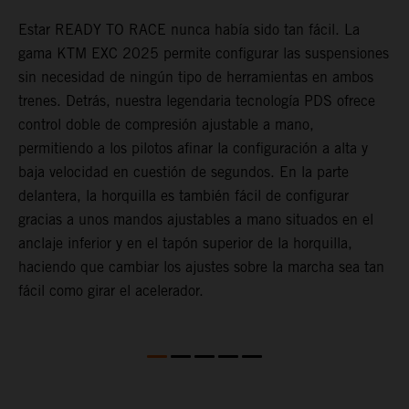
e
Estar READY TO RACE nunca había sido tan fácil. La
L
gama KTM EXC 2025 permite configurar las suspensiones
m
sin necesidad de ningún tipo de herramientas en ambos
p
,
trenes. Detrás, nuestra legendaria tecnología PDS ofrece
t
control doble de compresión ajustable a mano,
m
permitiendo a los pilotos afinar la configuración a alta y
a
baja velocidad en cuestión de segundos. En la parte
f
delantera, la horquilla es también fácil de configurar
d
gracias a unos mandos ajustables a mano situados en el
T
anclaje inferior y en el tapón superior de la horquilla,
s
haciendo que cambiar los ajustes sobre la marcha sea tan
s
fácil como girar el acelerador.
a
m