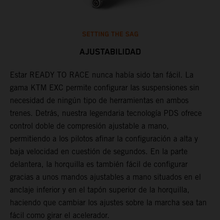
SETTING THE SAG
AJUSTABILIDAD
Estar READY TO RACE nunca había sido tan fácil. La
L
gama KTM EXC permite configurar las suspensiones sin
m
necesidad de ningún tipo de herramientas en ambos
p
trenes. Detrás, nuestra legendaria tecnología PDS ofrece
t
control doble de compresión ajustable a mano,
m
permitiendo a los pilotos afinar la configuración a alta y
a
baja velocidad en cuestión de segundos. En la parte
f
delantera, la horquilla es también fácil de configurar
d
gracias a unos mandos ajustables a mano situados en el
T
anclaje inferior y en el tapón superior de la horquilla,
s
haciendo que cambiar los ajustes sobre la marcha sea tan
s
fácil como girar el acelerador.
a