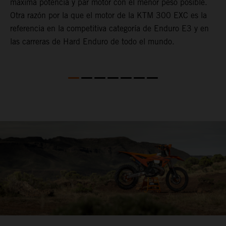
o
máxima potencia y par motor con el menor peso posible.
e
Otra razón por la que el motor de la KTM 300 EXC es la
c
referencia en la competitiva categoría de Enduro E3 y en
l
las carreras de Hard Enduro de todo el mundo.
c
d
l
e
c