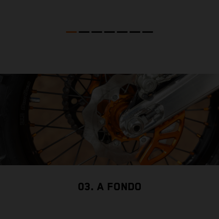
l
e
c
03. A FONDO