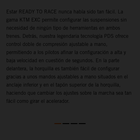
Estar READY TO RACE nunca había sido tan fácil. La
L
gama KTM EXC permite configurar las suspensiones sin
m
necesidad de ningún tipo de herramientas en ambos
p
trenes. Detrás, nuestra legendaria tecnología PDS ofrece
t
control doble de compresión ajustable a mano,
m
permitiendo a los pilotos afinar la configuración a alta y
a
baja velocidad en cuestión de segundos. En la parte
f
delantera, la horquilla es también fácil de configurar
d
gracias a unos mandos ajustables a mano situados en el
T
anclaje inferior y en el tapón superior de la horquilla,
s
haciendo que cambiar los ajustes sobre la marcha sea tan
s
fácil como girar el acelerador.
a
m