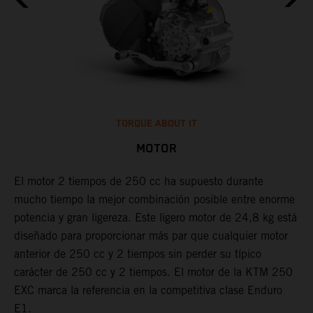
TORQUE ABOUT IT
MOTOR
El motor 2 tiempos de 250 cc ha supuesto durante
mucho tiempo la mejor combinación posible entre enorme
L
potencia y gran ligereza. Este ligero motor de 24,8 kg está
i
o
diseñado para proporcionar más par que cualquier motor
e
anterior de 250 cc y 2 tiempos sin perder su típico
c
carácter de 250 cc y 2 tiempos. El motor de la KTM 250
l
EXC marca la referencia en la competitiva clase Enduro
c
E1.
d