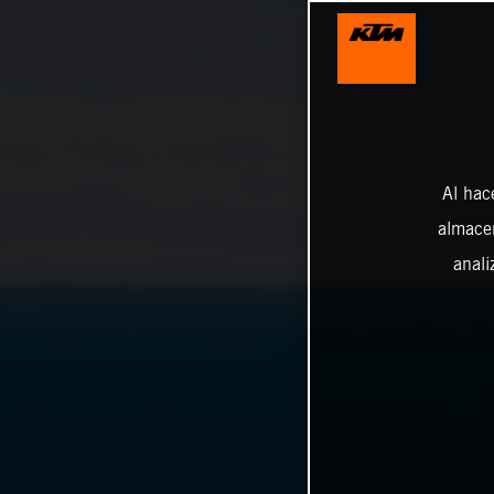
Al hac
almacen
anali