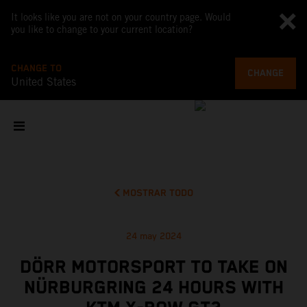
It looks like you are not on your country page. Would
you like to change to your current location?
CHANGE TO
CHANGE
United States
MOSTRAR TODO
24 may 2024
DÖRR MOTORSPORT TO TAKE ON
NÜRBURGRING 24 HOURS WITH