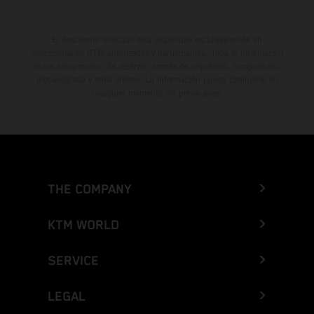
El descuento indicado está disponible exclusivamente en
concesionarios KTM autorizados y participantes. Toda la información
es sin compromiso. Se reservan errores de impresión, composición,
mecanografía y otros errores. La información puede cambiarse en
cualquier momento sin previo aviso.
THE COMPANY
KTM WORLD
SERVICE
LEGAL