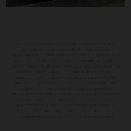
Determinadas características de los vehículos que aparecen en las
imágenes pueden variar con respecto a los modelos de serie, y
algunas imágenes muestran equipamiento opcional, disponible por un
coste adicional. Todos los datos relativos al contenido del suministro,
aspecto, prestaciones, medidas y pesos de los vehículos se ofrecen de
forma no vinculante y sin garantía alguna frente a confusiones o
errores de impresión, redacción o escritura; reservándose en todo
momento el derecho a realizar cambios en la presente información sin
aviso previo. En el caso de superficies revestidas, puede haber
diferencias de color debido a las desviaciones habituales del proceso.
Los valores de consumo indicados se refieren al estado de serie apto
para carretera de los vehículos en el momento de la entrega de
fábrica. Las imágenes e ilustraciones de los modelos de enduro
muestran el estado de competición y no la versión homologada.