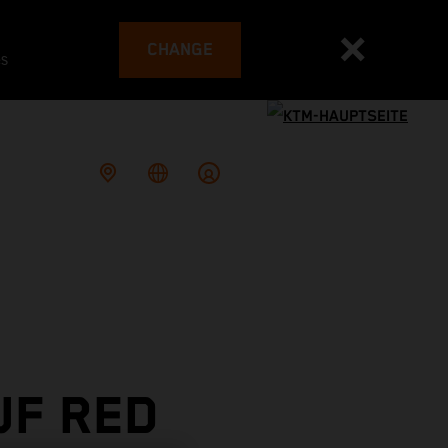
CHANGE
es
UF RED