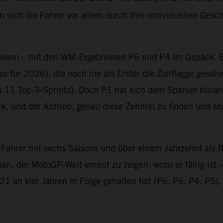
den sich die Fahrer vor allem durch ihre individuellen Ges
e Saison – mit den WM‑Ergebnissen P6 und P4 im Gepäck. E
ies für 2026), die noch nie als Erster die Zielflagge ges
11 Top‑3‑Sprints). Doch P1 hat sich dem Spanier bislang
ck, und der Antrieb, genau diese Zehntel zu finden und 
Fahrer mit sechs Saisons und über einem Jahrzehnt als 
sen, der MotoGP‑Welt erneut zu zeigen, wozu er fähig ist 
021 an vier Jahren in Folge gehalten hat (P6, P6, P4, P5).