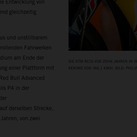
die Entwicklung von
nd gleichzeitig
.
us und unstillbarem
 rollenden Fahrwerken
Podium am Ende der
DIE KTM RC16 VOR ZEHN JAHREN IN S
ung einer Plattform mit
REKORD VON 366,1 KM/H. BILD: PHILI
 Red Bull Advanced
ils P4 in der
der
auf derselben Strecke,
 Jahren, von zwei