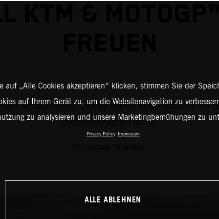
L KTM & MOTOGP
FREUEN
 auf „Alle Cookies akzeptieren“ klicken, stimmen Sie der Spei
okies auf Ihrem Gerät zu, um die Websitenavigation zu verbessern
iven MotoGP-Serie. Und sie könnte außerdem eine der prä
nutzung zu analysieren und unsere Marketingbemühungen zu unt
rekordbrechenden RC16.
Privacy Policy
Impressum
Von Adam Wheeler.
ALLE ABLEHNEN