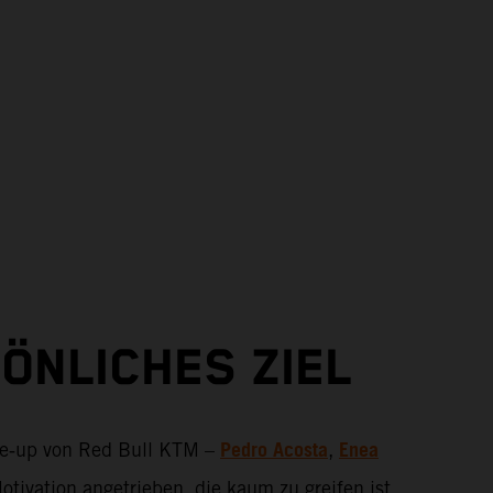
SÖNLICHES ZIEL
Pedro Acosta
Enea
ine‑up von Red Bull KTM –
,
otivation angetrieben, die kaum zu greifen ist.