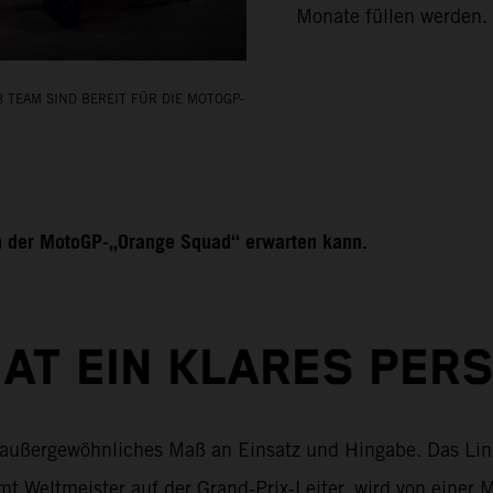
Monate füllen werden.
 TEAM SIND BEREIT FÜR DIE MOTOGP-
on der MotoGP‑„Orange Squad“ erwarten kann.
HAT EIN KLARES PER
ein außergewöhnliches Maß an Einsatz und Hingabe. Das L
mt Weltmeister auf der Grand‑Prix‑Leiter, wird von einer M