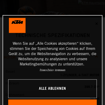
✕
TECHNISCHE SPEZIFIKATIONEN
Wenn Sie auf „Alle Cookies akzeptieren“ klicken,
2024 KTM 390 DUKE
stimmen Sie der Speicherung von Cookies auf Ihrem
Gerät zu, um die Websitenavigation zu verbessern, die
MOTOR
Websitenutzung zu analysieren und unsere
Marketingbemühungen zu unterstützen.
Privacy Policy
Impressum
Bauart
1-ZYLINDER, 4-TAKT MOTOR
Hubraum
398.7 CM³
ALLE ABLEHNEN
Drehmoment
39 NM