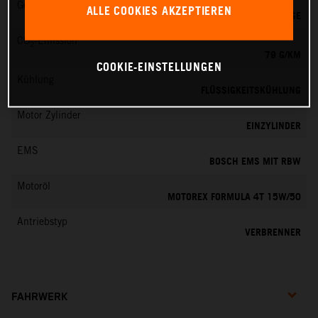
Getriebe
ALLE COOKIES AKZEPTIEREN
6 GÄNGE
CO
-Emission
2
79 G/KM
COOKIE-EINSTELLUNGEN
Kühlung
FLÜSSIGKEITSKÜHLUNG
Motor Zylinder
EINZYLINDER
EMS
BOSCH EMS MIT RBW
Motoröl
MOTOREX FORMULA 4T 15W/50
Antriebstyp
VERBRENNER
FAHRWERK