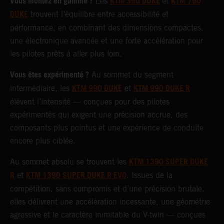
Vous montez en gamme ?
KTM 390 DUKE
KTM 790
Les
et
DUKE
trouvent l’équilibre entre accessibilité et
performance, en combinant des dimensions compactes,
une électronique avancée et une forte accélération pour
les pilotes prêts à aller plus loin.
Vous êtes expérimenté ?
Au sommet du segment
KTM 990 DUKE
KTM 990 DUKE R
intermédiaire, les
et
élèvent l’intensité — conçues pour des pilotes
expérimentés qui exigent une précision accrue, des
composants plus pointus et une expérience de conduite
encore plus ciblée.
KTM 1390 SUPER DUKE
Au sommet absolu se trouvent les
R
KTM 1390 SUPER DUKE R EVO
et
. Issues de la
compétition, sans compromis et d’une précision brutale,
elles délivrent une accélération incessante, une géométrie
agressive et le caractère inimitable du V-twin — conçues