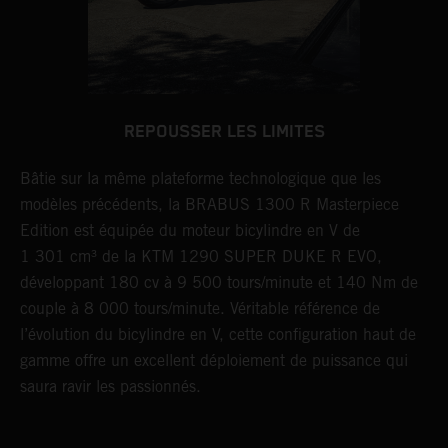
REPOUSSER LES LIMITES
Bâtie sur la même plateforme technologique que les
B
modèles précédents, la BRABUS 1300 R Masterpiece
s
re
Edition est équipée du moteur bicylindre en V de
M
1 301 cm³ de la KTM 1290 SUPER DUKE R EVO,
à
développant 180 cv à 9 500 tours/minute et 140 Nm de
b
couple à 8 000 tours/minute. Véritable référence de
d
l’évolution du bicylindre en V, cette configuration haut de
a
gamme offre un excellent déploiement de puissance qui
saura ravir les passionnés.