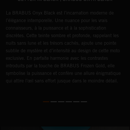
La BRABUS Onyx Black est l’incarnation moderne de
L
l’élégance intemporelle. Une nuance pour les vrais
s
connaisseurs, à la puissance et à la sophistication
m
discrètes. Cette teinte sombre et profonde, rappelant les
s
nuits sans lune et les trésors cachés, ajoute une pointe
a
subtile de mystère et d’intensité au design de cette moto
B
de
exclusive. En parfaite harmonie avec les contrastes
t
introduits par la touche de BRABUS Frozen Gold, elle
t
t
symbolise la puissance et confère une allure énigmatique
s
qui attire l’œil sans effort jusque dans le moindre détail.
d