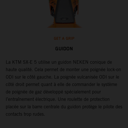
GET A GRIP
GUIDON
r
La KTM SX-E 5 utilise un guidon NEKEN conique de
L
haute qualité. Cela permet de monter une poignée lock-on
d
ODI sur le côté gauche. La poignée vulcanisée ODI sur le
s
côté droit permet quant à elle de commander le système
s
de poignée de gaz développé spécialement pour
l
l’entraînement électrique. Une roulette de protection
a
placée sur la barre centrale du guidon protège le pilote des
contacts trop rudes.