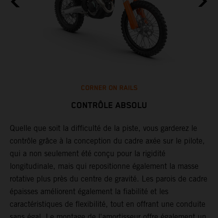
t
CORNER ON RAILS
CONTRÔLE ABSOLU
Quelle que soit la difficulté de la piste, vous garderez le
L
contrôle grâce à la conception du cadre axée sur le pilote,
r
qui a non seulement été conçu pour la rigidité
t
longitudinale, mais qui repositionne également la masse
i
rotative plus près du centre de gravité. Les parois de cadre
p
épaisses améliorent également la fiabilité et les
p
caractéristiques de flexibilité, tout en offrant une conduite
d
sans égal. Le montage de l'amortisseur offre également un
p