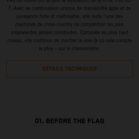
Peu de motos ont acquis la réputation de la KTM 350 XC-
F. Avec sa combinaison unique de maniabilité agile et de
puissance forte et maîtrisable, elle reste l’une des
machines de cross-country de compétition les plus
polyvalentes jamais construites. Éprouvée au plus haut
niveau, elle continue de montrer la voie là où cela compte
le plus – sur le chronomètre.
DÉTAILS TECHNIQUES
01. BEFORE THE FLAG