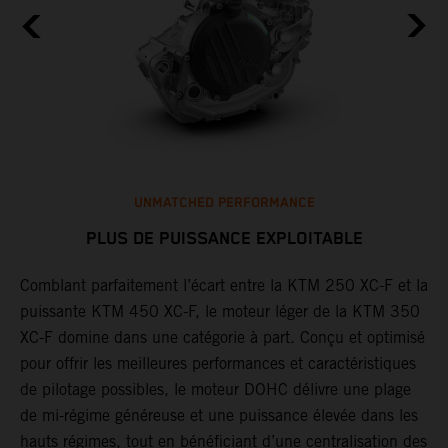
UNMATCHED PERFORMANCE
PLUS DE PUISSANCE EXPLOITABLE
Comblant parfaitement l’écart entre la KTM 250 XC-F et la
T
us
puissante KTM 450 XC-F, le moteur léger de la KTM 350
g
1
XC-F domine dans une catégorie à part. Conçu et optimisé
l
a
pour offrir les meilleures performances et caractéristiques
p
de pilotage possibles, le moteur DOHC délivre une plage
L
t
de mi-régime généreuse et une puissance élevée dans les
q
hauts régimes, tout en bénéficiant d’une centralisation des
l