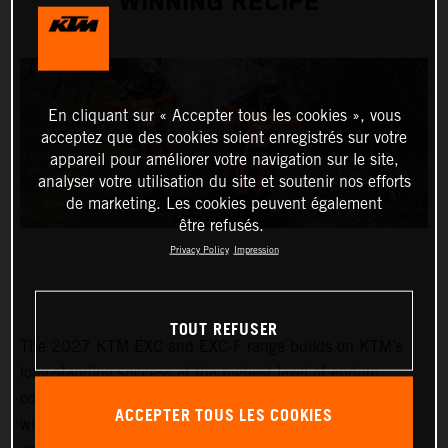
WINNING RECIPE
En cliquant sur « Accepter tous les cookies », vous
acceptez que des cookies soient enregistrés sur votre
appareil pour améliorer votre navigation sur le site,
analyser votre utilisation du site et soutenir nos efforts
de marketing. Les cookies peuvent également
être refusés.
Privacy Policy
Impression
TOUT REFUSER
The 2027 KTM EXC and EXC-F range builds on KTM’s
long-standing success at the highest level of enduro
competition. Developed through years of championship-
ACCEPTER TOUS LES COOKIES
winning racing, the latest lineup delivers proven