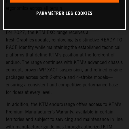
performance, precise control, and rider-focused
ergonomics across all terrain.
PARAMÉTRER LES COOKIES
For 2027, the KTM EXC range receives a
fresh Graphics update, reinforcing its distinctive READY TO
RACE identity while maintaining the established technical
platforms that define KTM’s position at the forefront of
enduro. The range continues with KTM’s advanced chassis
concept, proven WP XACT suspension, and refined engine
packages across both 2-stroke and 4-stroke models—
ensuring a consistent and competitive performance base
for riders at every level.
In addition, the KTM enduro range offers access to KTM’s
Premium Manufacturer’s Warranty, available in certain
territories and subject to servicing and maintenance in line
with manufacturer guidelines through authorized KTM