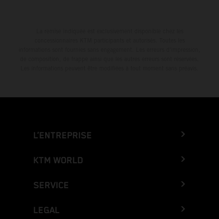
La remise indiquée est exclusivement disponible chez les
concessionnaires KTM participants et autorisés. Toutes les
informations sont fournies sans engagement. Les erreurs d'impression,
de composition, de frappe ainsi que les autres erreurs sont réservées.
Les informations peuvent être modifiées à tout moment sans préavis.
L’ENTREPRISE
KTM WORLD
SERVICE
LEGAL