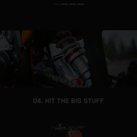
p
t
s
p
s
04. HIT THE BIG STUFF