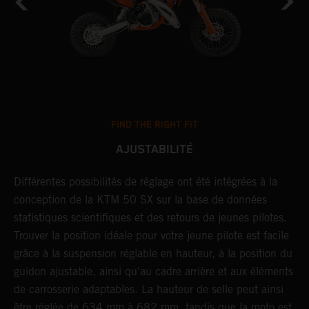
FIND THE RIGHT FIT
AJUSTABILITÉ
s
Différentes possibilités de réglage ont été intégrées à la
D
e
conception de la KTM 50 SX sur la base de données
t
statistiques scientifiques et des retours de jeunes pilotes.
p
Trouver la position idéale pour votre jeune pilote est facile
g
grâce à la suspension réglable en hauteur, à la position du
p
guidon ajustable, ainsi qu'au cadre arrière et aux éléments
f
de carrosserie adaptables. La hauteur de selle peut ainsi
g
être réglée de 634 mm à 682 mm, tandis que la moto est
s