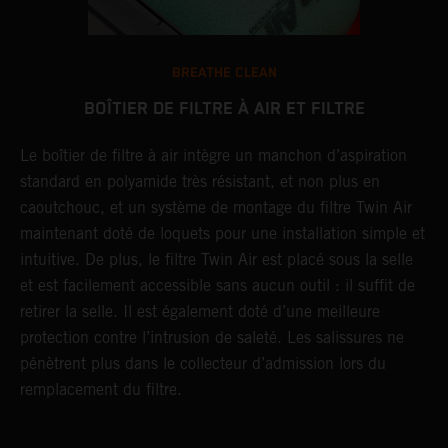
BREATHE CLEAN
BOÎTIER DE FILTRE À AIR ET FILTRE
Le boîtier de filtre à air intègre un manchon d’aspiration
I
standard en polyamide très résistant, et non plus en
S
caoutchouc, et un système de montage du filtre Twin Air
m
maintenant doté de loquets pour une installation simple et
a
intuitive. De plus, le filtre Twin Air est placé sous la selle
s
et est facilement accessible sans aucun outil : il suffit de
p
retirer la selle. Il est également doté d’une meilleure
d
protection contre l’intrusion de saleté. Les salissures ne
p
pénètrent plus dans le collecteur d’admission lors du
L
remplacement du filtre.
d
r
c