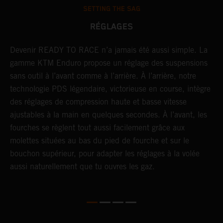
SETTING THE SAG
RÉGLAGES
Devenir READY TO RACE n’a jamais été aussi simple. La
L
r
gamme KTM Enduro propose un réglage des suspensions
d
sans outil à l’avant comme à l’arrière. À l’arrière, notre
p
technologie PDS légendaire, victorieuse en course, intègre
t
des réglages de compression haute et basse vitesse
b
ajustables à la main en quelques secondes. À l’avant, les
l
fourches se règlent tout aussi facilement grâce aux
a
molettes situées au bas du pied de fourche et sur le
s
bouchon supérieur, pour adapter les réglages à la volée
p
aussi naturellement que tu ouvres les gaz.
s
d