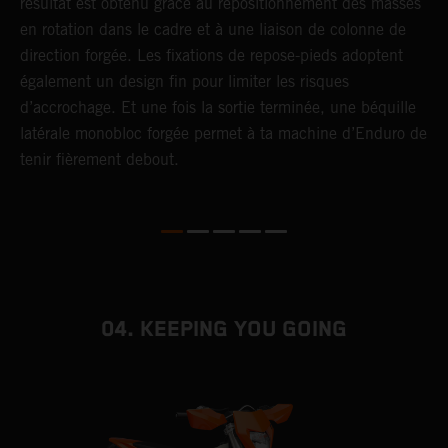
résultat est obtenu grâce au repositionnement des masses
f
en rotation dans le cadre et à une liaison de colonne de
p
direction forgée. Les fixations de repose-pieds adoptent
i
également un design fin pour limiter les risques
s
d’accrochage. Et une fois la sortie terminée, une béquille
latérale monobloc forgée permet à ta machine d’Enduro de
tenir fièrement debout.
04. KEEPING YOU GOING