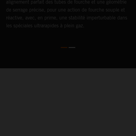
alignement parfait des tubes de fourche et une géométrie
é
de serrage précise, pour une action de fourche souple et
d
réactive, avec, en prime, une stabilité imperturbable dans
les spéciales ultrarapides à plein gaz.
05. WARRANTY & SUPPORT