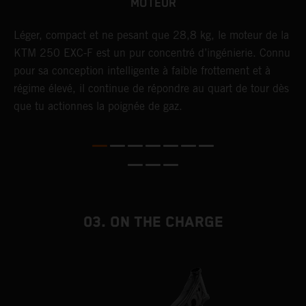
MOTEUR
F,
Léger, compact et ne pesant que 28,8 kg, le moteur de la
U
KTM 250 EXC-F est un pur concentré d’ingénierie. Connu
t
pour sa conception intelligente à faible frottement et à
c
t
régime élevé, il continue de répondre au quart de tour dès
p
que tu actionnes la poignée de gaz.
p
e
03. ON THE CHARGE