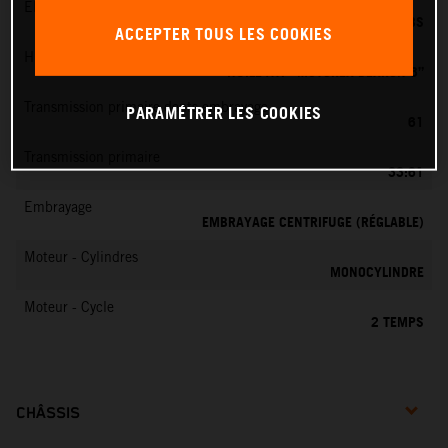
EMS
DELL’ORTO PHBG 19 BS
ACCEPTER TOUS LES COOKIES
Huile moteur
HUILE ATF “MOTOREX DEXRON 3”
Transmission primaire dents embrayage
PARAMÉTRER LES COOKIES
61
Transmission primaire
33:61
Embrayage
EMBRAYAGE CENTRIFUGE (RÉGLABLE)
Moteur - Cylindres
MONOCYLINDRE
Moteur - Cycle
2 TEMPS
CHÂSSIS