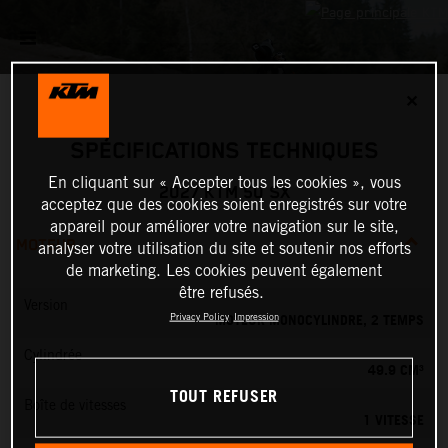
✕
SPÉCIFICATIONS TECHNIQUES
En cliquant sur « Accepter tous les cookies », vous
2027 KTM 50 SX
acceptez que des cookies soient enregistrés sur votre
appareil pour améliorer votre navigation sur le site,
MOTEUR
analyser votre utilisation du site et soutenir nos efforts
de marketing. Les cookies peuvent également
être refusés.
Version
MOTEUR MONOCYLINDRE, 2 TEMPS
Privacy Policy
Impression
Cylindrée
49.9 CM³
TOUT REFUSER
Boîte de vitesses
1 VITESSE