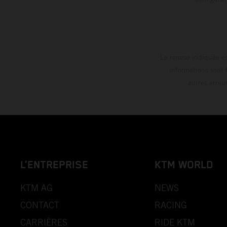
La remise indiquée es
informations sont 
autres erreu
L’ENTREPRISE
KTM WORLD
KTM AG
NEWS
CONTACT
RACING
CARRIÈRES
RIDE KTM