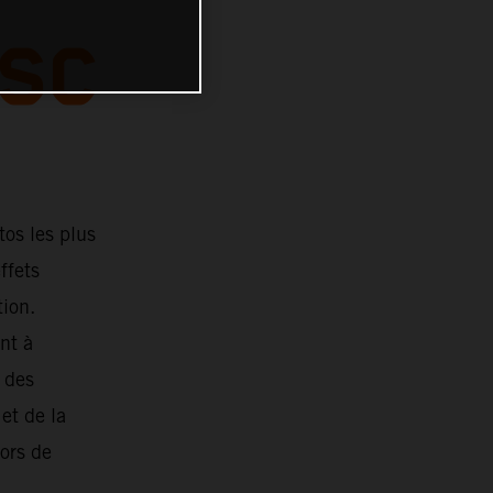
SC
os les plus
ffets
tion.
nt à
 des
et de la
ors de