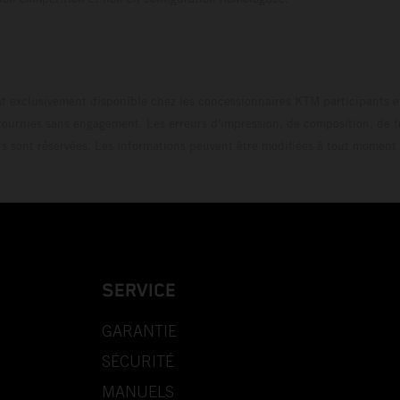
t exclusivement disponible chez les concessionnaires KTM participants et
fournies sans engagement. Les erreurs d'impression, de composition, de f
rs sont réservées. Les informations peuvent être modifiées à tout moment 
SERVICE
GARANTIE
SÉCURITÉ
MANUELS