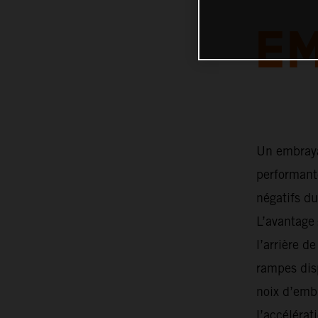
E
Un embraya
performante
négatifs du
L’avantage 
l’arrière 
rampes disp
noix d’emb
l’accélérat