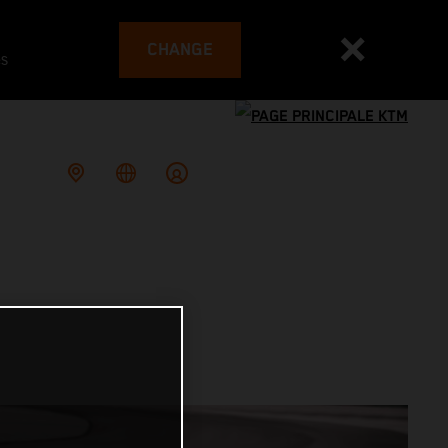
CHANGE
es