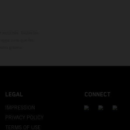
 autorisés. Toutes les
rappe ainsi que les
sans préavis.
LEGAL
CONNECT
IMPRESSION
PRIVACY POLICY
TERMS OF USE