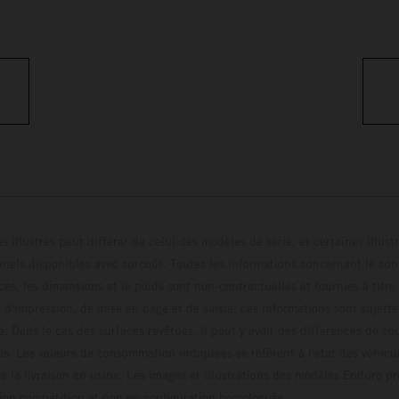
s illustrés peut différer de celui des modèles de série, et certaines illus
els disponibles avec surcoût. Toutes les informations concernant le cont
ces, les dimensions et le poids sont non-contractuelles et fournies à titre
s d'impression, de mise en page et de saisie; ces informations sont sujette
e. Dans le cas des surfaces revêtues, il peut y avoir des différences de c
ls. Les valeurs de consommation indiquées se réfèrent à l'état des véhicu
 la livraison en usine. Les images et illustrations des modèles Enduro p
uration compétition et non en configuration homo