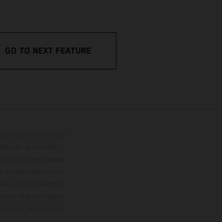
GO TO NEXT FEATURE
trations présentent des
enu de la livraison,
 indicatif sous réserve
s à modification sans
ouleur dues aux écarts
les en état de marche
résentent les motos en
loguée.