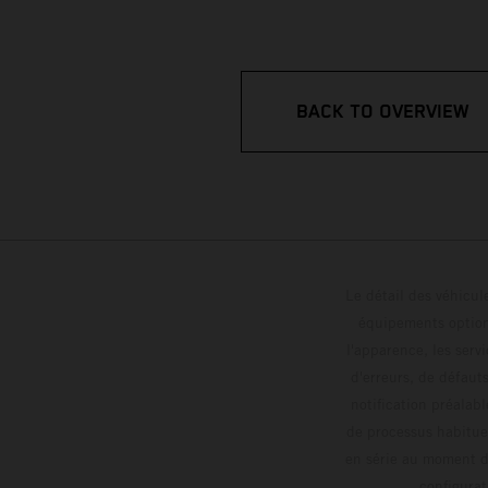
BACK TO OVERVIEW
Le détail des véhicule
équipements optionn
l'apparence, les servi
d'erreurs, de défaut
notification préalabl
de processus habitue
en série au moment de
config