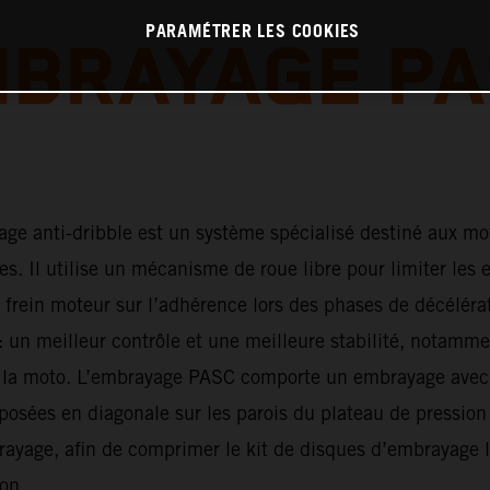
PARAMÉTRER LES COOKIES
MBRAYAGE PA
ge anti-dribble est un système spécialisé destiné aux mot
s. Il utilise un mécanisme de roue libre pour limiter les e
 frein moteur sur l’adhérence lors des phases de décéléra
: un meilleur contrôle et une meilleure stabilité, notamme
de la moto. L’embrayage PASC comporte un embrayage avec
osées en diagonale sur les parois du plateau de pression 
rayage, afin de comprimer le kit de disques d’embrayage l
ion.