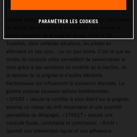
Chaque pilote connaît et reconnaît la sensation particulière
PARAMÉTRER LES COOKIES
de couple, de confiance et d’excitation que procure la
simple ouverture de la poignée de gaz d’une KTM.
Toutefois, dans certaines situations, les pilotes en
attendent un peu plus... ou un peu moins. C’est là que les
modes de conduite utiles permettent de personnaliser la
moto grâce à des variations du contrôle de la traction, de
la réponse de la poignée et d’autres éléments
électroniques qui influencent la puissance déployée. La
gamme propose plusieurs options traditionnelles :
« SPORT » (assure le contrôle le plus direct sur la poignée,
autorise un niveau de drift respectable et une quantité
perceptible de dérapage), « STREET » (assure une
conduite fluide, confortable et contrôlable), « RAIN »
(permet une intervention rapide et une adhérence