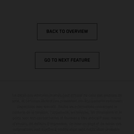
BACK TO OVERVIEW
GO TO NEXT FEATURE
Le détail des véhicules illustrés peut différer de celui des modèles de
série, et certaines illustrations présentent des équipements optionnels
disponibles avec surcoût. Toutes les informations concernant le
contenu de la livraison, l'apparence, les services, les dimensions et le
poids sont non-contractuelles et fournies à titre indicatif sous réserve
d'erreurs, de défauts d'impression, de mise en page et de saisie; ces
informations sont sujettes à modification sans notification préalable.