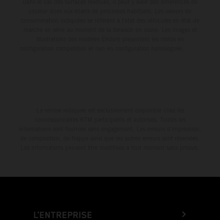
Dans le cas des surfaces revêtues, il peut y avoir des différences de
couleur dues aux écarts de processus habituels. Les valeurs de
consommation indiquées se réfèrent à l'état des véhicules en état de
marche en série au moment de la livraison en usine. Les images et
illustrations des modèles Enduro présentent les motos en
configuration compétition et non en configuration homologuée.
La remise indiquée est exclusivement disponible chez les
concessionnaires KTM participants et autorisés. Toutes les
informations sont fournies sans engagement. Les erreurs d'impression,
de composition, de frappe ainsi que les autres erreurs sont réservées.
Les informations peuvent être modifiées à tout moment sans préavis.
L’ENTREPRISE