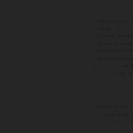
Le détail des véhicule
équipements optionn
l'apparence, les servi
d'erreurs, de défaut
notification préalabl
de processus habitue
en série au moment de
config
La remise indiquée es
informations sont 
autres erreu