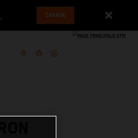
CHANGE
es
IRON