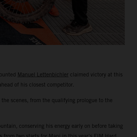
mounted
Manuel Lettenbichler
claimed victory at this
head of his closest competitor.
he scenes, from the qualifying prologue to the
tain, conserving his energy early on before taking
s from two starts for Mani in this year’s FIM Hard