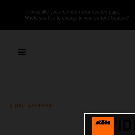
It looks like you are not on your country page.
Would you like to change to your current location?
TOUT AFFICHER
VID