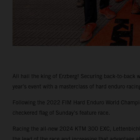
All hail the king of Erzberg! Securing back-to-ba
year’s event with a masterclass of hard enduro racin
Following the 2022 FIM Hard Enduro World Champion 
checkered flag of Sunday’s feature race.
Racing the all-new 2024 KTM 300 EXC, Lettenbichler
the lead of the race and increasing that advantage al