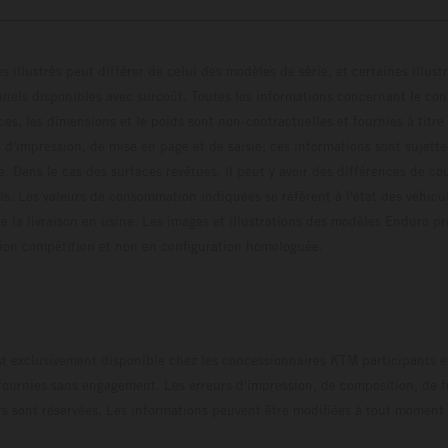
s illustrés peut différer de celui des modèles de série, et certaines illus
els disponibles avec surcoût. Toutes les informations concernant le cont
ces, les dimensions et le poids sont non-contractuelles et fournies à titre
s d'impression, de mise en page et de saisie; ces informations sont sujette
e. Dans le cas des surfaces revêtues, il peut y avoir des différences de c
ls. Les valeurs de consommation indiquées se réfèrent à l'état des véhicu
 la livraison en usine. Les images et illustrations des modèles Enduro p
uration compétition et non en configuration homo
t exclusivement disponible chez les concessionnaires KTM participants et
fournies sans engagement. Les erreurs d'impression, de composition, de f
rs sont réservées. Les informations peuvent être modifiées à tout moment 