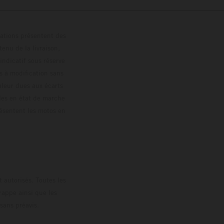
trations présentent des
enu de la livraison,
 indicatif sous réserve
s à modification sans
ouleur dues aux écarts
les en état de marche
résentent les motos en
loguée.
 autorisés. Toutes les
rappe ainsi que les
sans préavis.