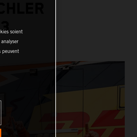
ICHLER
23
kies soient
, analyser
es peuvent