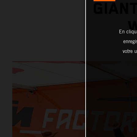
GIANT
W
En cliqu
enregi
votre u