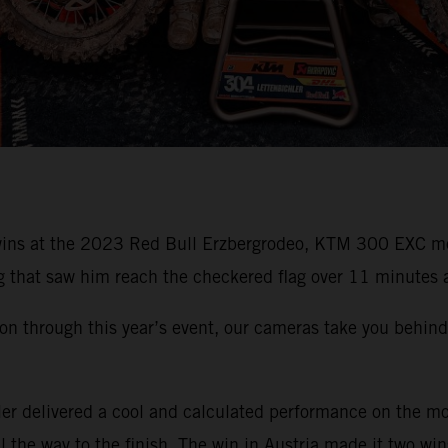
ck wins at the 2023 Red Bull Erzbergrodeo, KTM 300 EXC 
g that saw him reach the checkered flag over 11 minutes a
through this year’s event, our cameras take you behind t
 delivered a cool and calculated performance on the moun
l the way to the finish. The win in Austria made it two win