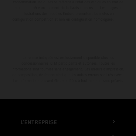
consommation indiquées se réfèrent à l'état des véhicules en état de
marche en série au moment de la livraison en usine. Les images et
illustrations des modèles Enduro présentent les motos en
configuration compétition et non en configuration homologuée.
La remise indiquée est exclusivement disponible chez les
concessionnaires KTM participants et autorisés. Toutes les
informations sont fournies sans engagement. Les erreurs d'impression,
de composition, de frappe ainsi que les autres erreurs sont réservées.
Les informations peuvent être modifiées à tout moment sans préavis.
L’ENTREPRISE