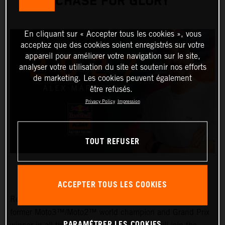
CHASE FOR GLORY
En cliquant sur « Accepter tous les cookies », vous
acceptez que des cookies soient enregistrés sur votre
appareil pour améliorer votre navigation sur le site,
analyser votre utilisation du site et soutenir nos efforts
de marketing. Les cookies peuvent également
être refusés.
Privacy Policy
Impression
TOUT REFUSER
ACCEPTER TOUS LES COOKIES
Red Bull KTM Factory Racing is thrilled to confirm that
former Moto3™/Moto2™ world champion and Grand Prix
PARAMÉTRER LES COOKIES