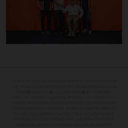
Le détail des véhicules illustrés peut différer de celui des modèles de
série, et certaines illustrations présentent des équipements optionnels
disponibles avec surcoût. Toutes les informations concernant le
contenu de la livraison, l'apparence, les services, les dimensions et le
poids sont non-contractuelles et fournies à titre indicatif sous réserve
d'erreurs, de défauts d'impression, de mise en page et de saisie; ces
informations sont sujettes à modification sans notification préalable.
Dans le cas des surfaces revêtues, il peut y avoir des différences de
couleur dues aux écarts de processus habituels. Les valeurs de