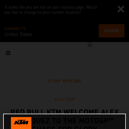
It looks like you are not on your country page. Would
you like to change to your current location?
CHANGE TO
CHANGE
United States
TOUT AFFICHER
6 juil. 2026
RED BULL KTM WELCOME ALEX
MARQUEZ TO THE MOTOGP™