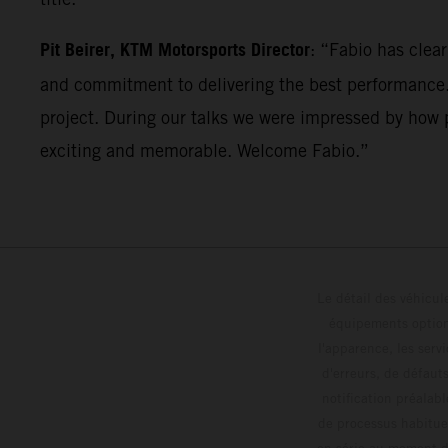
Pit Beirer, KTM Motorsports Director
: “Fabio has clea
and commitment to delivering the best performance. 
project. During our talks we were impressed by how p
exciting and memorable. Welcome Fabio.”
Le détail des véhicule
équipements optionn
l'apparence, les servi
d'erreurs, de défaut
notification préalabl
de processus habitue
en série au moment de