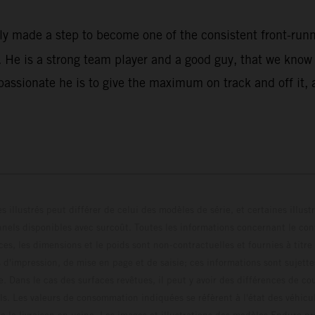
rly made a step to become one of the consistent front-ru
He is a strong team player and a good guy, that we know w
assionate he is to give the maximum on track and off it, 
s illustrés peut différer de celui des modèles de série, et certaines illus
els disponibles avec surcoût. Toutes les informations concernant le cont
ces, les dimensions et le poids sont non-contractuelles et fournies à titre
s d'impression, de mise en page et de saisie; ces informations sont sujette
e. Dans le cas des surfaces revêtues, il peut y avoir des différences de c
ls. Les valeurs de consommation indiquées se réfèrent à l'état des véhicu
 la livraison en usine. Les images et illustrations des modèles Enduro p