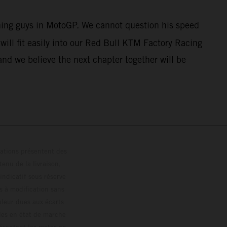
nning guys in MotoGP. We cannot question his speed
ill fit easily into our Red Bull KTM Factory Racing
and we believe the next chapter together will be
trations présentent des
enu de la livraison,
 indicatif sous réserve
s à modification sans
ouleur dues aux écarts
les en état de marche
résentent les motos en