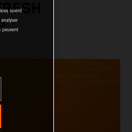
FRESH
kies soient
, analyser
R
es peuvent