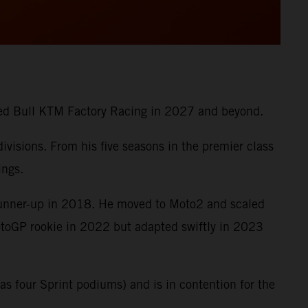
 Red Bull KTM Factory Racing in 2027 and beyond.
visions. From his five seasons in the premier class
ings.
runner-up in 2018. He moved to Moto2 and scaled
MotoGP rookie in 2022 but adapted swiftly in 2023
s four Sprint podiums) and is in contention for the