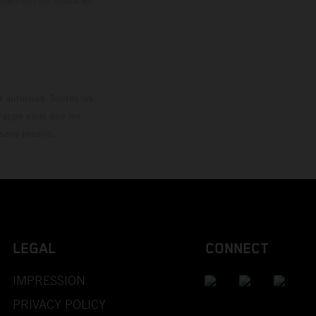
loguée.
 autorisés. Toutes les
rappe ainsi que les
sans préavis.
LEGAL
CONNECT
IMPRESSION
PRIVACY POLICY