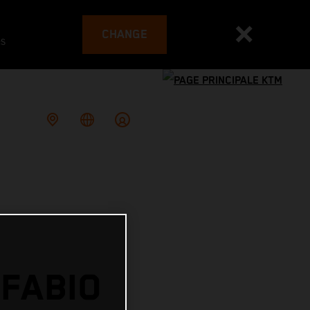
CHANGE
es
 FABIO