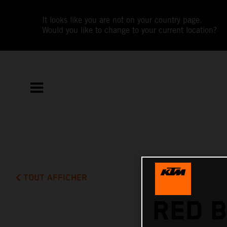
It looks like you are not on your country page.
Would you like to change to your current location?
TOUT AFFICHER
RED B