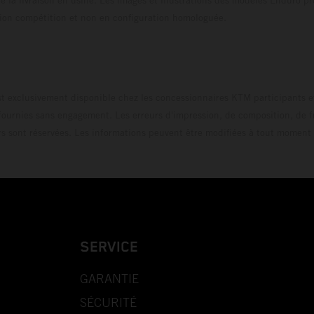
uration compétition et non en configuration homo
t exclusivement disponible chez les concessionnaires KTM participants et
fournies sans engagement. Les erreurs d'impression, de composition, de f
rs sont réservées. Les informations peuvent être modifiées à tout moment 
SERVICE
GARANTIE
SÉCURITÉ