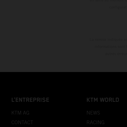
config
La remise indiquée es
informations sont 
autres erreu
L’ENTREPRISE
KTM WORLD
KTM AG
NEWS
CONTACT
RACING