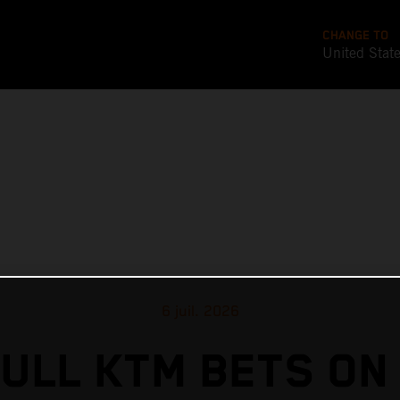
CHANGE TO
United Stat
6 juil. 2026
ULL KTM BETS ON