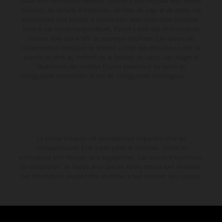
poids sont non-contractuelles et fournies à titre indicatif sous réserve
d'erreurs, de défauts d'impression, de mise en page et de saisie; ces
informations sont sujettes à modification sans notification préalable.
Dans le cas des surfaces revêtues, il peut y avoir des différences de
couleur dues aux écarts de processus habituels. Les valeurs de
consommation indiquées se réfèrent à l'état des véhicules en état de
marche en série au moment de la livraison en usine. Les images et
illustrations des modèles Enduro présentent les motos en
configuration compétition et non en configuration homologuée.
La remise indiquée est exclusivement disponible chez les
concessionnaires KTM participants et autorisés. Toutes les
informations sont fournies sans engagement. Les erreurs d'impression,
de composition, de frappe ainsi que les autres erreurs sont réservées.
Les informations peuvent être modifiées à tout moment sans préavis.