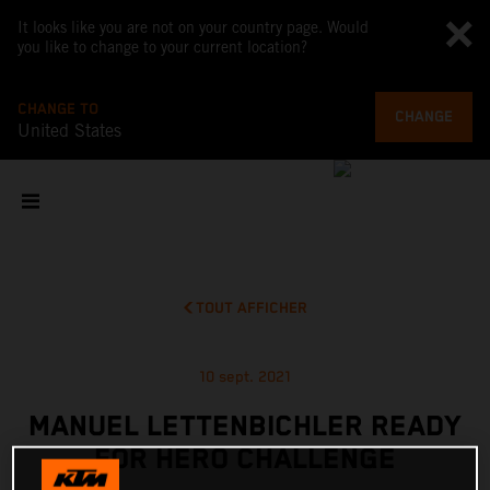
It looks like you are not on your country page. Would
you like to change to your current location?
CHANGE TO
CHANGE
United States
TOUT AFFICHER
10 sept. 2021
MANUEL LETTENBICHLER READY
FOR HERO CHALLENGE