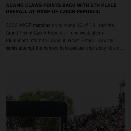
ADAMO CLAWS POINTS BACK WITH 6TH PLACE
OVERALL AT MXGP OF CZECH REPUBLIC
2026 MXGP marched on to round 13 of 19, and the
Grand Prix of Czech Republic – one week after a
triumphant return to Foxhill in Great Britain – saw the
series attempt the narrow, hard-packed and stony hills of
Loket. Red Bull KTM Factory Racing left a warm, breezy
and dry weekend with premier class rookie Andrea Adamo
pocketing 29 points for 6th place in MXGP with the KTM
450 SX-F.