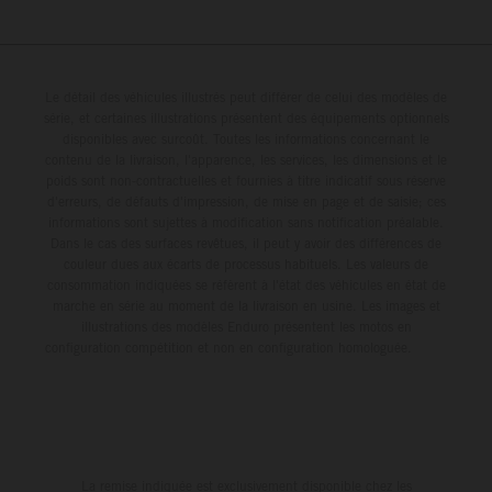
250 SX-F. Lucas Coenen could not collect any points in
Britain but still defends his status as MXGP standings
leader with the KTM 450 SX-F.
Le détail des véhicules illustrés peut différer de celui des modèles de
série, et certaines illustrations présentent des équipements optionnels
disponibles avec surcoût. Toutes les informations concernant le
contenu de la livraison, l'apparence, les services, les dimensions et le
poids sont non-contractuelles et fournies à titre indicatif sous réserve
d'erreurs, de défauts d'impression, de mise en page et de saisie; ces
informations sont sujettes à modification sans notification préalable.
Dans le cas des surfaces revêtues, il peut y avoir des différences de
couleur dues aux écarts de processus habituels. Les valeurs de
consommation indiquées se réfèrent à l'état des véhicules en état de
marche en série au moment de la livraison en usine. Les images et
illustrations des modèles Enduro présentent les motos en
configuration compétition et non en configuration homologuée.
La remise indiquée est exclusivement disponible chez les