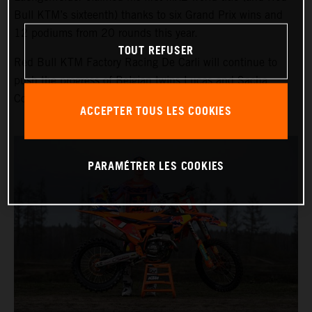
Bull KTM’s sixteenth) thanks to six Grand Prix wins and
12 podiums from 20 rounds this year.
TOUT REFUSER
Red Bull KTM Factory Racing De Carli will continue to
push the progress of Belgian twins Lucas and Sacha
Coenen in MXGP and MX2 respectively.
ACCEPTER TOUS LES COOKIES
PARAMÉTRER LES COOKIES