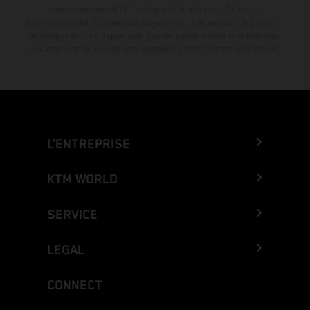
concessionnaires KTM participants et autorisés. Toutes les
informations sont fournies sans engagement. Les erreurs d'impression,
de composition, de frappe ainsi que les autres erreurs sont réservées.
Les informations peuvent être modifiées à tout moment sans préavis.
L’ENTREPRISE
KTM WORLD
SERVICE
LEGAL
CONNECT