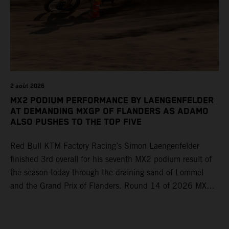
2 août 2026
MX2 PODIUM PERFORMANCE BY LAENGENFELDER
AT DEMANDING MXGP OF FLANDERS AS ADAMO
ALSO PUSHES TO THE TOP FIVE
Red Bull KTM Factory Racing’s Simon Laengenfelder
finished 3rd overall for his seventh MX2 podium result of
the season today through the draining sand of Lommel
and the Grand Prix of Flanders. Round 14 of 2026 MXGP
took place in more hot and dry conditions and a record
40,000+ crowd witnessed four tough and competitive
motos in which Laengenfelder shone on the KTM 250 SX-