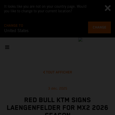
It looks like you are not on your country page. Would
you like to change to your current location?
CHANGE TO
CHANGE
United States
TOUT AFFICHER
3 déc. 2025
RED BULL KTM SIGNS
LAENGENFELDER FOR MX2 2026