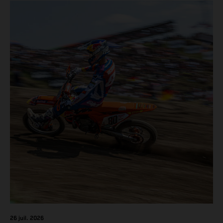
F but Andrea Adamo also scored a bright 5th in the MXGP
class on the KTM 450 SX-F.
26 juil. 2026