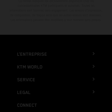
La remise indiquée est exclusivement disponible chez les
concessionnaires KTM participants et autorisés. Toutes les
informations sont fournies sans engagement. Les erreurs d'impression,
de composition, de frappe ainsi que les autres erreurs sont réservées.
Les informations peuvent être modifiées à tout moment sans préavis.
L’ENTREPRISE
KTM WORLD
SERVICE
LEGAL
CONNECT