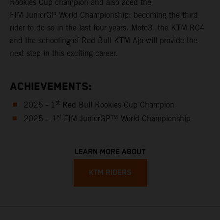
Rookies Cup champion and also aced the
FIM JuniorGP World Championship: becoming the third
rider to do so in the last four years. Moto3, the KTM RC4
and the schooling of Red Bull KTM Ajo will provide the
next step in this exciting career.
ACHIEVEMENTS:
st
2025 - 1
Red Bull Rookies Cup Champion
st
2025 – 1
FIM JuniorGP™ World Championship
LEARN MORE ABOUT
KTM RIDERS