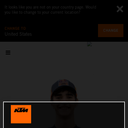
It looks like you are not on your country page. Would
you like to change to your current location?
CHANGE TO
CHANGE
United States