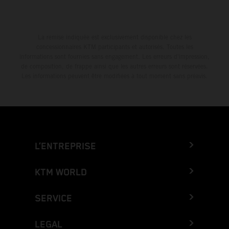
La remise indiquée est exclusivement disponible chez les
concessionnaires KTM participants et autorisés. Toutes les
informations sont fournies sans engagement. Les erreurs d'impression,
de composition, de frappe ainsi que les autres erreurs sont réservées.
Les informations peuvent être modifiées à tout moment sans préavis.
L’ENTREPRISE
KTM WORLD
SERVICE
LEGAL