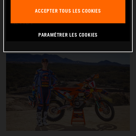
RACE BIKE: KTM 450 XC‑F
ACCEPTER TOUS LES COOKIES
WORLD CHAMPIONSHIPS: GNCC XC1 Pro and
NE Pro 1
PARAMÉTRER LES COOKIES