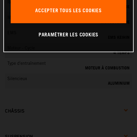
Refroidissement
REFROIDISSEMENT LIQUIDE
ACCEPTER TOUS LES COOKIES
Moteur - Cylindres
MONOCYLINDRE
EMS
PARAMÉTRER LES COOKIES
EMS KEIHIN
Moteur - Cycle
4 TEMPS
Type d'entraînement
MOTEUR À COMBUSTION
Silencieux
ALUMINIUM
CHÂSSIS
SUSPENSION