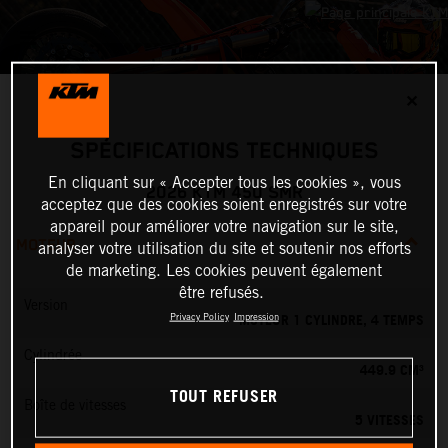
✕
SPÉCIFICATIONS TECHNIQUES
En cliquant sur « Accepter tous les cookies », vous
2026 KTM 450 SMR
acceptez que des cookies soient enregistrés sur votre
appareil pour améliorer votre navigation sur le site,
MOTEUR
analyser votre utilisation du site et soutenir nos efforts
de marketing. Les cookies peuvent également
être refusés.
Version
MOTEUR 1 CYLINDRE, 4 TEMPS
Privacy Policy
Impression
Cylindrée
449.9 CM³
TOUT REFUSER
Boîte de vitesses
5 VITESSES