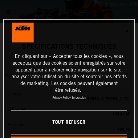
✕
SPÉCIFICATIONS TECHNIQUES
En cliquant sur « Accepter tous les cookies », vous
2026 KTM 1390 SUPER DUKE R
acceptez que des cookies soient enregistrés sur votre
appareil pour améliorer votre navigation sur le site,
MOTEUR
analyser votre utilisation du site et soutenir nos efforts
de marketing. Les cookies peuvent également
être refusés.
Version
2 CYLINDRES, 4 TEMPS, V 75°
Privacy Policy
Impression
Cylindrée
1350 CM³
TOUT REFUSER
Puissance
190 PS