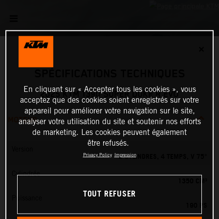
✕
SPÉCIFICATIONS TECHNIQUES
En cliquant sur « Accepter tous les cookies », vous
2025 KTM 1390 SUPER DUKE R EVO
acceptez que des cookies soient enregistrés sur votre
appareil pour améliorer votre navigation sur le site,
MOTEUR
analyser votre utilisation du site et soutenir nos efforts
de marketing. Les cookies peuvent également
être refusés.
Version
2 CYLINDRES, 4 TEMPS, V 75°
Privacy Policy
Impression
Cylindrée
1350 CM³
TOUT REFUSER
Puissance
190 PS