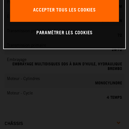
Préparation du mélange
KEIHIN EFI, CORPS DE PAPILLON 44 MM
ACCEPTER TOUS LES COOKIES
EMS
EMS KEIHIN
Transmission primaire dents embrayage
PARAMÉTRER LES COOKIES
72
Transmission primaire
29:72
Embrayage
EMBRAYAGE MULTIDISQUES DDS À BAIN D’HUILE, HYDRAULIQUE
BREMBO
Moteur - Cylindres
MONOCYLINDRE
Moteur - Cycle
4 TEMPS
CHÂSSIS