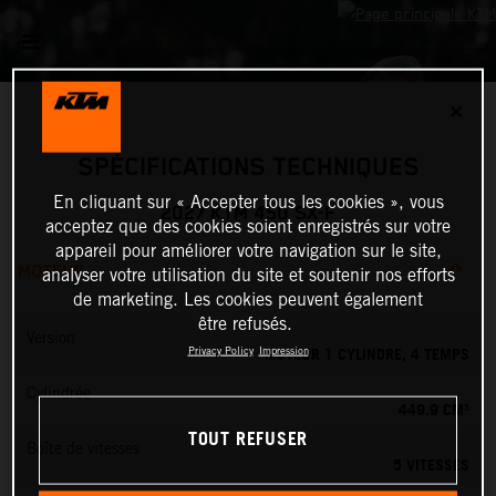
✕
SPÉCIFICATIONS TECHNIQUES
En cliquant sur « Accepter tous les cookies », vous
2027 KTM 450 SX-F
acceptez que des cookies soient enregistrés sur votre
appareil pour améliorer votre navigation sur le site,
MOTEUR
analyser votre utilisation du site et soutenir nos efforts
de marketing. Les cookies peuvent également
être refusés.
Version
MOTEUR 1 CYLINDRE, 4 TEMPS
Privacy Policy
Impression
Cylindrée
449.9 CM³
TOUT REFUSER
Boîte de vitesses
5 VITESSES