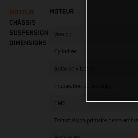
MOTEUR
MOTEUR
CHÂSSIS
SUSPENSION
Version
DIMENSIONS
Cylindrée
Boîte de vitesses
Préparation du mélange
EMS
Transmission primaire dents embr
Embrayage