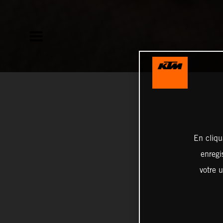
En cliqu
enregi
votre u