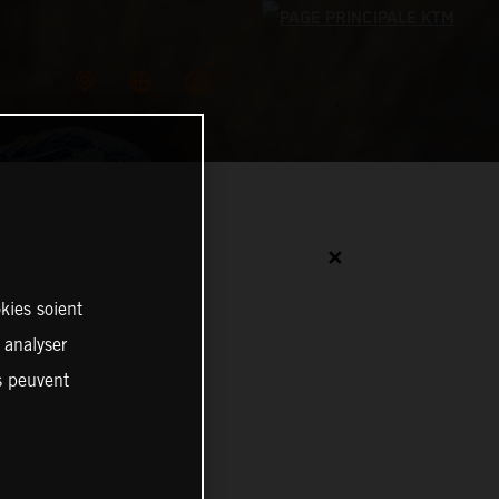
✕
kies soient
, analyser
es peuvent