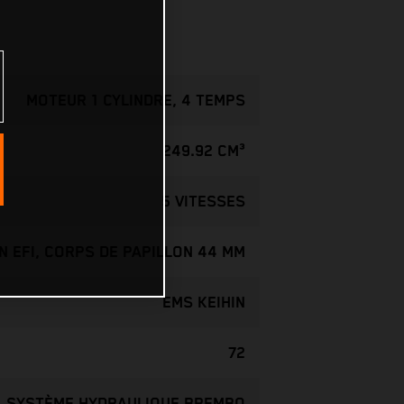
MOTEUR 1 CYLINDRE, 4 TEMPS
249.92 CM³
5 VITESSES
IN EFI, CORPS DE PAPILLON 44 MM
EMS KEIHIN
72