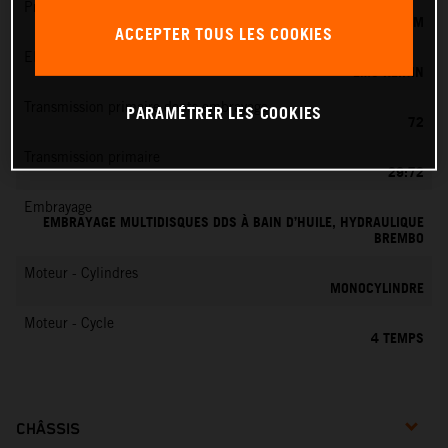
Préparation du mélange
KEIHIN EFI, CORPS DE PAPILLON 42 MM
ACCEPTER TOUS LES COOKIES
EMS
EMS KEIHIN
Transmission primaire dents embrayage
PARAMÉTRER LES COOKIES
72
Transmission primaire
29:72
Embrayage
EMBRAYAGE MULTIDISQUES DDS À BAIN D’HUILE, HYDRAULIQUE
BREMBO
Moteur - Cylindres
MONOCYLINDRE
Moteur - Cycle
4 TEMPS
CHÂSSIS