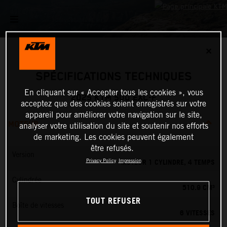
✕
SPÉCIFICATIONS TECHNIQUES
En cliquant sur « Accepter tous les cookies », vous
2025 KTM 500 EXC-F
acceptez que des cookies soient enregistrés sur votre
appareil pour améliorer votre navigation sur le site,
MOTEUR
analyser votre utilisation du site et soutenir nos efforts
de marketing. Les cookies peuvent également
être refusés.
Version
MOTEUR 1 CYLINDRE, 4 TEMPS
Privacy Policy
Impression
Cylindrée
510.9 CM³
TOUT REFUSER
Boîte de vitesses
6 VITESSES