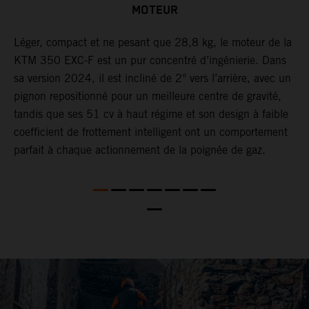
MOTEUR
F,
Léger, compact et ne pesant que 28,8 kg, le moteur de la
L
KTM 350 EXC-F est un pur concentré d’ingénierie. Dans
d
sa version 2024, il est incliné de 2° vers l’arrière, avec un
L
pignon repositionné pour un meilleure centre de gravité,
s
tandis que ses 51 cv à haut régime et son design à faible
l
coefficient de frottement intelligent ont un comportement
o
parfait à chaque actionnement de la poignée de gaz.
t
e
l
L
n
2