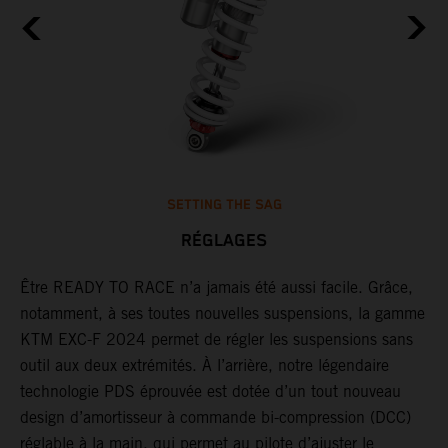
SETTING THE SAG
RÉGLAGES
Être READY TO RACE n’a jamais été aussi facile. Grâce,
G
notamment, à ses toutes nouvelles suspensions, la gamme
j
un
KTM EXC-F 2024 permet de régler les suspensions sans
d
outil aux deux extrémités. À l’arrière, notre légendaire
d
technologie PDS éprouvée est dotée d’un tout nouveau
e
design d’amortisseur à commande bi-compression (DCC)
p
réglable à la main, qui permet au pilote d’ajuster le
a