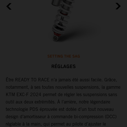
SETTING THE SAG
RÉGLAGES
Être READY TO RACE n’a jamais été aussi facile. Grâce,
G
notamment, à ses toutes nouvelles suspensions, la gamme
j
un
KTM EXC-F 2024 permet de régler les suspensions sans
d
outil aux deux extrémités. À l’arrière, notre légendaire
d
technologie PDS éprouvée est dotée d’un tout nouveau
e
design d’amortisseur à commande bi-compression (DCC)
p
réglable à la main, qui permet au pilote d’ajuster le
a