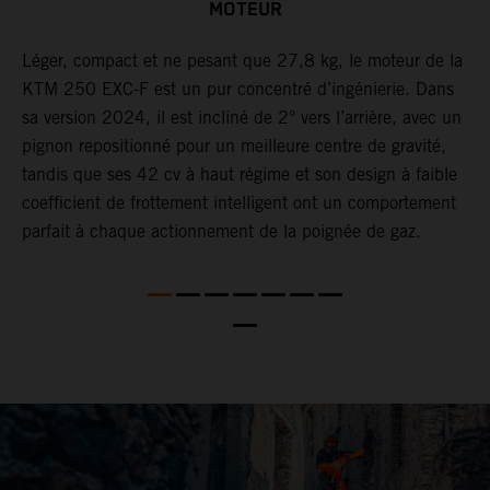
MOTEUR
F,
Léger, compact et ne pesant que 27,8 kg, le moteur de la
L
KTM 250 EXC-F est un pur concentré d’ingénierie. Dans
d
sa version 2024, il est incliné de 2° vers l’arrière, avec un
L
pignon repositionné pour un meilleure centre de gravité,
s
tandis que ses 42 cv à haut régime et son design à faible
l
coefficient de frottement intelligent ont un comportement
o
parfait à chaque actionnement de la poignée de gaz.
t
e
l
L
n
2