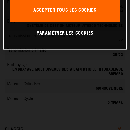
Préparation du mélange
SYSTÈME D'INJECTION ÉLECTRONIQUE DE CARBURANT KEIHIN,
ACCEPTER TOUS LES COOKIES
BOÎTIER PAPILLON 39 MM
EMS
SYSTÈME DE GESTION MOTEUR VITESCO TECHNOLOGIES
PARAMÉTRER LES COOKIES
Transmission primaire dents embrayage
72
Transmission primaire
26:72
Embrayage
EMBRAYAGE MULTIDISQUES DDS À BAIN D’HUILE, HYDRAULIQUE
BREMBO
Moteur - Cylindres
MONOCYLINDRE
Moteur - Cycle
2 TEMPS
CHÂSSIS