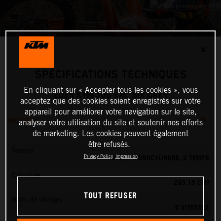
✕
SPÉCIFICATIONS TECHNIQUES
En cliquant sur « Accepter tous les cookies », vous
2025 KTM 300 EXC SIX DAYS
acceptez que des cookies soient enregistrés sur votre
appareil pour améliorer votre navigation sur le site,
MOTEUR
analyser votre utilisation du site et soutenir nos efforts
de marketing. Les cookies peuvent également
être refusés.
Version
MOTEUR MONOCYLINDRE, 2 TEMPS
Privacy Policy
Impression
Cylindrée
293.15 CM³
TOUT REFUSER
Boîte de vitesses
6 VITESSES