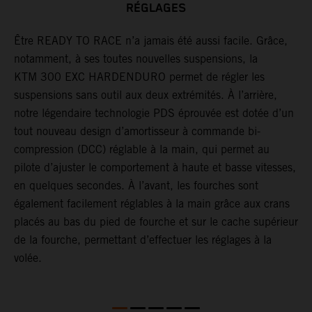
RÉGLAGES
e
Être READY TO RACE n’a jamais été aussi facile. Grâce,
G
notamment, à ses toutes nouvelles suspensions, la
j
KTM 300 EXC HARDENDURO permet de régler les
d
suspensions sans outil aux deux extrémités. À l’arrière,
d
notre légendaire technologie PDS éprouvée est dotée d’un
e
tout nouveau design d’amortisseur à commande bi-
p
compression (DCC) réglable à la main, qui permet au
a
pilote d’ajuster le comportement à haute et basse vitesses,
s
en quelques secondes. À l’avant, les fourches sont
d
également facilement réglables à la main grâce aux crans
f
placés au bas du pied de fourche et sur le cache supérieur
l
de la fourche, permettant d’effectuer les réglages à la
volée.