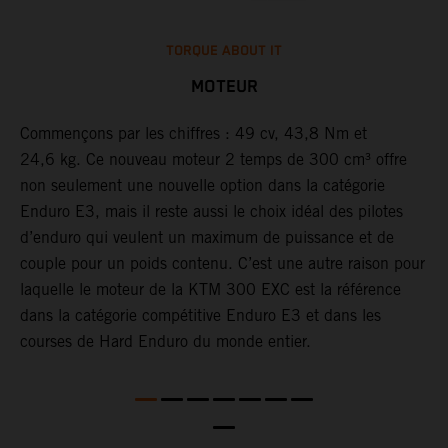
TORQUE ABOUT IT
MOTEUR
Commençons par les chiffres : 49 cv, 43,8 Nm et
F
24,6 kg. Ce nouveau moteur 2 temps de 300 cm³ offre
K
et
non seulement une nouvelle option dans la catégorie
d
es
Enduro E3, mais il reste aussi le choix idéal des pilotes
à
d’enduro qui veulent un maximum de puissance et de
l
é
couple pour un poids contenu. C’est une autre raison pour
l
laquelle le moteur de la KTM 300 EXC est la référence
à
dans la catégorie compétitive Enduro E3 et dans les
p
courses de Hard Enduro du monde entier.
l
p