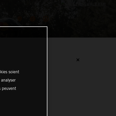
✕
kies soient
, analyser
es peuvent