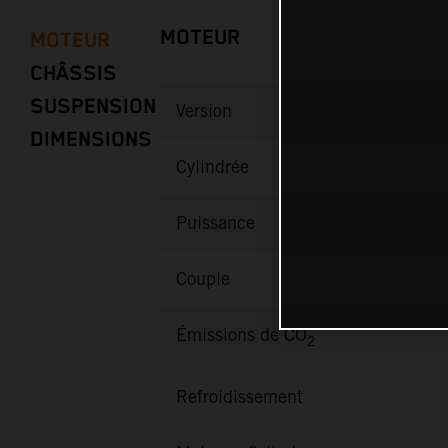
MOTEUR
MOTEUR
CHÂSSIS
SUSPENSION
Version
DIMENSIONS
Cylindrée
Puissance
Couple
Émissions de CO
2
Refroidissement