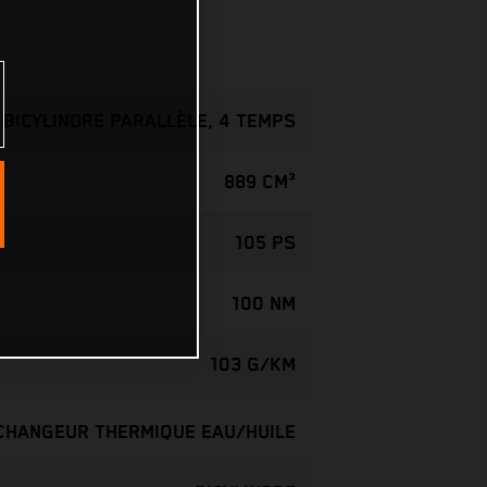
BICYLINDRE PARALLÈLE, 4 TEMPS
889 CM³
105 PS
100 NM
103 G/KM
ÉCHANGEUR THERMIQUE EAU/HUILE