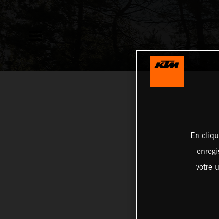
En cliqu
enregi
votre u