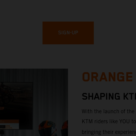
SIGN-UP
ORANGE
SHAPING KT
With the launch of th
KTM riders like YOU 
bringing their experien