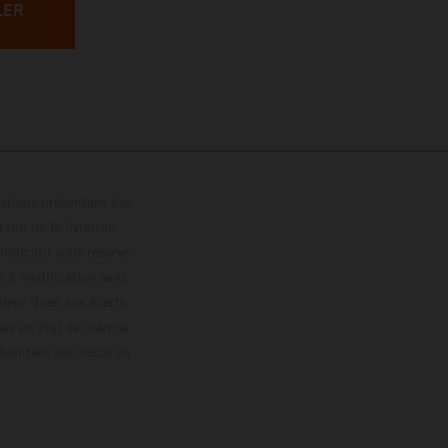
LER
trations présentent des
enu de la livraison,
 indicatif sous réserve
s à modification sans
ouleur dues aux écarts
les en état de marche
résentent les motos en
loguée.