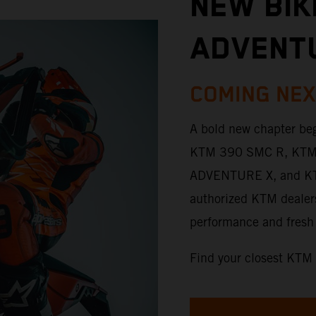
NEW BIK
ADVENT
COMING NEX
A bold new chapter be
KTM 390 SMC R, KT
ADVENTURE X, and KTM
authorized KTM dealers
performance and fresh 
Find your closest KTM 