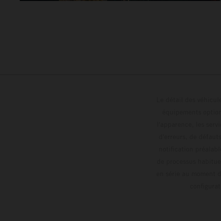
Le détail des véhicule
équipements optionn
l'apparence, les servi
d'erreurs, de défaut
notification préalabl
de processus habitue
en série au moment de
config