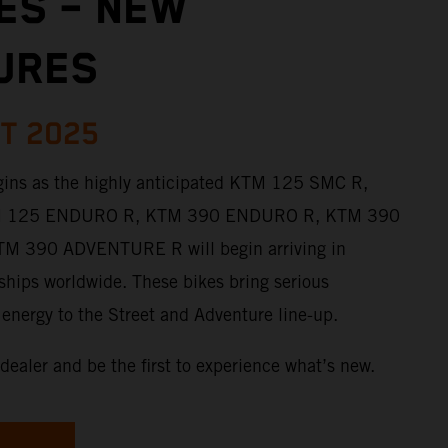
ES – NEW
URES
T 2025
gins as the highly anticipated KTM 125 SMC R,
M 125 ENDURO R, KTM 390 ENDURO R, KTM 390
 390 ADVENTURE R will begin arriving in
hips worldwide. These bikes bring serious
energy to the Street and Adventure line-up.
dealer and be the first to experience what’s new.