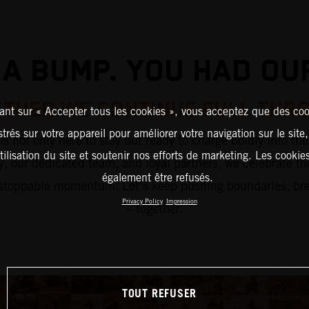
 A BUMP. YOU HAD OU
THER WE CONTINUE FULL THR
ant sur « Accepter tous les cookies », vous acceptez que des coo
strés sur votre appareil pour améliorer votre navigation sur le site
s not only here to stay but ready to charge boldly into the
tilisation du site et soutenir nos efforts de marketing. Les cooki
 our dedicated team, and loyal partners, we celebrate t
également être refusés.
unstoppable momentum. Let’s keep pushing boundaries, break
Privacy Policy
Impression
– together.
TOUT REFUSER