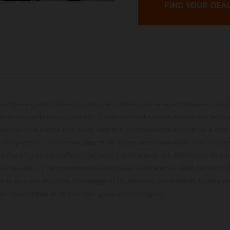
FIND YOUR DEA
s illustrés peut différer de celui des modèles de série, et certaines illus
els disponibles avec surcoût. Toutes les informations concernant le cont
ces, les dimensions et le poids sont non-contractuelles et fournies à titre
s d'impression, de mise en page et de saisie; ces informations sont sujette
e. Dans le cas des surfaces revêtues, il peut y avoir des différences de c
ls. Les valeurs de consommation indiquées se réfèrent à l'état des véhicu
 la livraison en usine. Les images et illustrations des modèles Enduro p
uration compétition et non en configuration homo