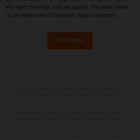
who want more than postcard asphalt. The island serves
up an endless mix of fast gravel, rugged mountain
backroads, and wild coastal scenery, often with
surprisingly low traffic once you leave the main tourist
corridors. That’s exactly why a Sardinia Offroad Loop
READ MORE
works so well: it links the island’s interior massifs with
dramatic coastlines, letting you chase grip one hour and
turquoise horizons the next.
Le détail des véhicules illustrés peut différer de celui des modèles de
série, et certaines illustrations présentent des équipements optionnels
disponibles avec surcoût. Toutes les informations concernant le
contenu de la livraison, l'apparence, les services, les dimensions et le
poids sont non-contractuelles et fournies à titre indicatif sous réserve
d'erreurs, de défauts d'impression, de mise en page et de saisie; ces
informations sont sujettes à modification sans notification préalable.
Dans le cas des surfaces revêtues, il peut y avoir des différences de
couleur dues aux écarts de processus habituels. Les valeurs de
consommation indiquées se réfèrent à l'état des véhicules en état de
marche en série au moment de la livraison en usine. Les images et