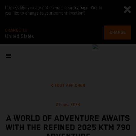
It looks like you are not on your country page. Would
you like to change to your current location?
CHANGE TO
CHANGE
United States
TOUT AFFICHER
21 nov. 2024
A WORLD OF ADVENTURE AWAITS
WITH THE REFINED 2025 KTM 790