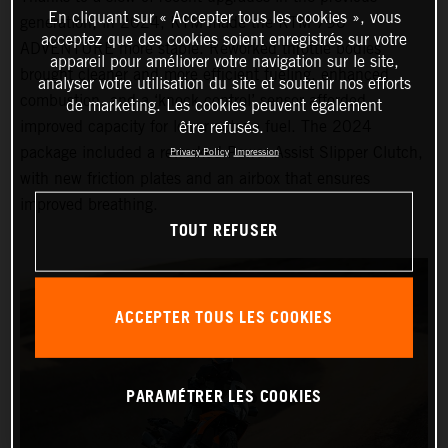
En cliquant sur « Accepter tous les cookies », vous
generation, in 2024, KTM made the KTM 790
acceptez que des cookies soient enregistrés sur votre
ADVENTURE more stable. Reworked throttle bodies
appareil pour améliorer votre navigation sur le site,
brought cleaner and more efficient fueling, enhanced
analyser votre utilisation du site et soutenir nos efforts
combustion, and a ‘knock control’ sensor afforded
de marketing. Les cookies peuvent également
improved capacity for lower octane fuel. The 2024
être refusés.
package included a reworked Power Assist Slipper Clutch,
Privacy Policy
Impression
with new friction plates and an airbox that ensures
improved breathing.
TOUT REFUSER
ACCEPTER TOUS LES COOKIES
PARAMÉTRER LES COOKIES