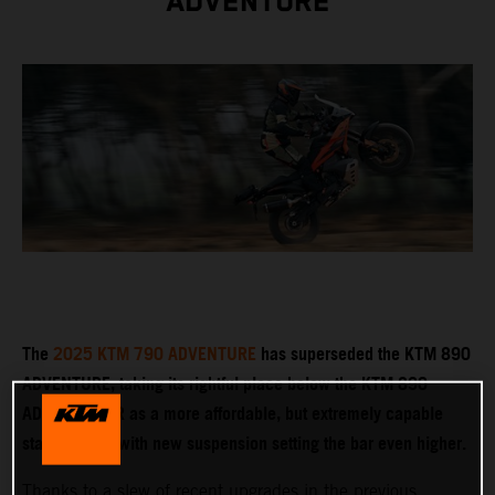
ADVENTURE
The
2025 KTM 790 ADVENTURE
has superseded the KTM 890
ADVENTURE, taking its rightful place below the KTM 890
ADVENTURE R as a more affordable, but extremely capable
stablemate – with new suspension setting the bar even higher.
Thanks to a slew of recent upgrades in the previous