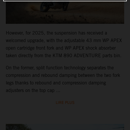
However, for 2025, the suspension has received a
welcomed upgrade, with the adjustable 43 mm WP APEX
open cartridge front fork and WP APEX shock absorber
taken directly from the KTM 890 ADVENTURE parts bin.
On the former, split function technology separates the
compression and rebound damping between the two fork
legs thanks to rebound and compression damping
adjusters on the top cap ...
LIRE PLUS