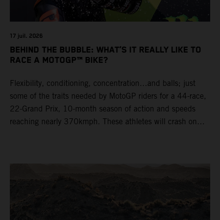
17 juil. 2026
BEHIND THE BUBBLE: WHAT’S IT REALLY LIKE TO
RACE A MOTOGP™ BIKE?
Flexibility, conditioning, concentration…and balls; just
some of the traits needed by MotoGP riders for a 44-race,
22-Grand Prix, 10-month season of action and speeds
reaching nearly 370kmph. These athletes will crash on
average 15 times a campaign (based on 2025 official
figures) and will steer fine-tuned prototype machinery
around a range of different circuits and weather
conditions.