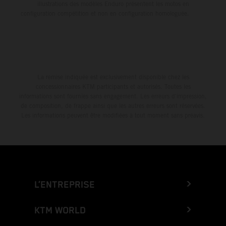
illustrations des modèles Enduro présentent les motos en
configuration compétition et non en configuration homologuée.
La remise indiquée est exclusivement disponible chez les
concessionnaires KTM participants et autorisés. Toutes les
informations sont fournies sans engagement. Les erreurs d'impression,
de composition, de frappe ainsi que les autres erreurs sont réservées.
Les informations peuvent être modifiées à tout moment sans préavis.
L’ENTREPRISE
KTM WORLD