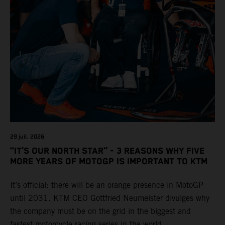
29 juil. 2026
“IT’S OUR NORTH STAR” - 3 REASONS WHY FIVE
MORE YEARS OF MOTOGP IS IMPORTANT TO KTM
It’s official: there will be an orange presence in MotoGP
until 2031. KTM CEO Gottfried Neumeister divulges why
the company must be on the grid in the biggest and
fastest motorcycle racing series in the world.