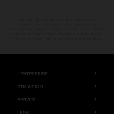
La remise indiquée est exclusivement disponible chez les
concessionnaires KTM participants et autorisés. Toutes les
informations sont fournies sans engagement. Les erreurs d'impression,
de composition, de frappe ainsi que les autres erreurs sont réservées.
Les informations peuvent être modifiées à tout moment sans préavis.
L’ENTREPRISE
KTM WORLD
SERVICE
LEGAL