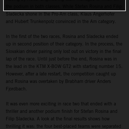
the podium in both classes. While Stefan Rosina and Filip
Sladecka shone in the Pro-Am class, Klaus Angerhofer
and Hubert Trunkenpolz convinced in the Am category.
In the first of the two races, Rosina and Sladecka ended
up in second position of their category. In the process, the
Slovakian driver pairing only lost out on victory in the final
lap of the race. Until just before the end, Rosina was in
the lead in the KTM X-BOW GT2 with starting number 15.
However, after a late restart, the competition caught up
and Rosina was overtaken by Brabham driver Anders
Fjordbach.
It was even more exciting in race two that ended with a
thriller and another podium finish for Stefan Rosina and
Filip Sladecka. A look at the final results shows how
thrilling it was: the four best-placed teams were separated