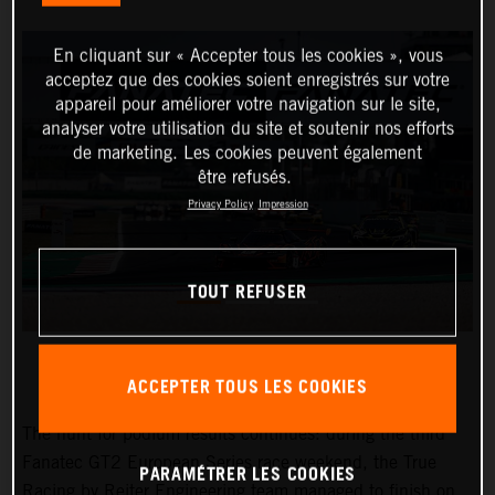
En cliquant sur « Accepter tous les cookies », vous
acceptez que des cookies soient enregistrés sur votre
appareil pour améliorer votre navigation sur le site,
analyser votre utilisation du site et soutenir nos efforts
de marketing. Les cookies peuvent également
être refusés.
Privacy Policy
Impression
TOUT REFUSER
ACCEPTER TOUS LES COOKIES
The hunt for podium results continues: during the third
Fanatec GT2 European Series race weekend, the True
PARAMÉTRER LES COOKIES
Racing by Reiter Engineering team managed to finish on