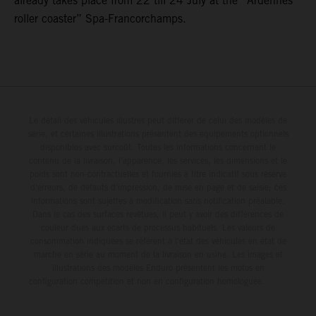
already takes place from 22 till 24 July at the “Ardennes
roller coaster” Spa-Francorchamps.
Le détail des véhicules illustrés peut différer de celui des modèles de
série, et certaines illustrations présentent des équipements optionnels
disponibles avec surcoût. Toutes les informations concernant le
contenu de la livraison, l'apparence, les services, les dimensions et le
poids sont non-contractuelles et fournies à titre indicatif sous réserve
d'erreurs, de défauts d'impression, de mise en page et de saisie; ces
informations sont sujettes à modification sans notification préalable.
Dans le cas des surfaces revêtues, il peut y avoir des différences de
couleur dues aux écarts de processus habituels. Les valeurs de
consommation indiquées se réfèrent à l'état des véhicules en état de
marche en série au moment de la livraison en usine. Les images et
illustrations des modèles Enduro présentent les motos en
configuration compétition et non en configuration homologuée.