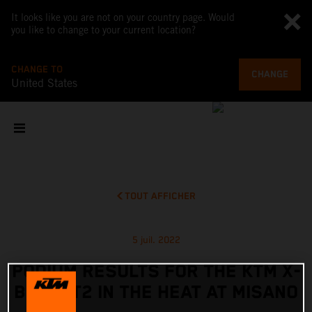
It looks like you are not on your country page. Would
you like to change to your current location?
CHANGE TO
CHANGE
United States
TOUT AFFICHER
5 juil. 2022
PODIUM RESULTS FOR THE KTM X-
BOW GT2 IN THE HEAT AT MISANO