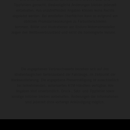
Tippfehlern gemacht; diesbezügliche Änderungen bleiben jederzeit
vorbehalten. Aus unzutreffenden Angaben können keine Rechte
abgeleitet werden. Bei veredelten Oberflächen kann es aufgrund von
üblichen Prozessschwankungen zu Farbunterschieden
kommen. Bilder und Illustrationen von Enduro-Motorradmodellen
zeigen den Wettbewerbszustand und nicht die homologierte Version.
Die angegebenen Verbrauchswerte beziehen sich auf den
straßentauglichen Serienzustand der Fahrzeuge, im Zeitpunkt der
Werksauslieferung. Die angegebene Preisermäßigung ist ausschließlich
bei teilnehmenden, autorisierten KTM-Händlern verfügbar. Alle
Angaben sind unverbindlich. Druck-, Satz- und Tippfehler sowie
sonstige Irrtümer bleiben vorbehalten. Änderungen der Informationen
sind jederzeit ohne vorherige Ankündigung möglich.