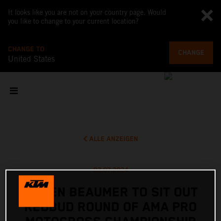
It looks like you are not on your country page. Would
you like to change to your current location?
CHANGE TO
CHANGE
United States
ALLE ANZEIGEN
03.07.2024
JULIEN BEAUMER TO SIT OUT
REDBUD ROUND OF AMA PRO