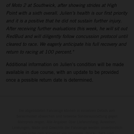
of Moto 2 at Southwick, after showing strides at High
Point with a sixth overall. Julien’s health is our first priority
and it is a positive that he did not sustain further injury.
After receiving further evaluations this week, he will sit out
RedBud and will diligently follow concussion protocol until
cleared to race. We eagerly anticipate his full recovery and
return to racing at 100 percent."
Additional information on Julien's condition will be made
available in due course, with an update to be provided
once a possible return date is determined.
Die abgebildeten Fahrzeuge können in einzelnen Details vom
Serienmodell abweichen und teilweise Sonderausstattung gegen
Mehrpreis zeigen. Alle Angaben über Lieferumfang, Aussehen,
Leistungen, Maße und Gewichte der Fahrzeuge werden unverbindlich
und unter dem Vorbehalt von Irrtümern, Druck-, Satz- und