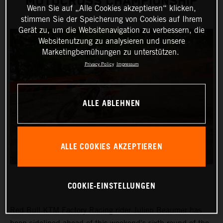
MOTOCROSS CHAMPIONSHIP
Wenn Sie auf „Alle Cookies akzeptieren“ klicken,
stimmen Sie der Speicherung von Cookies auf Ihrem
Gerät zu, um die Websitenavigation zu verbessern, die
Websitenutzung zu analysieren und unsere
Marketingbemühungen zu unterstützen.
Privacy Policy
Impressum
ALLE ABLEHNEN
ALLE COOKIES AKZEPTIEREN
COOKIE-EINSTELLUNGEN
Red Bull KTM Factory Racing rider Julien Beaumer has