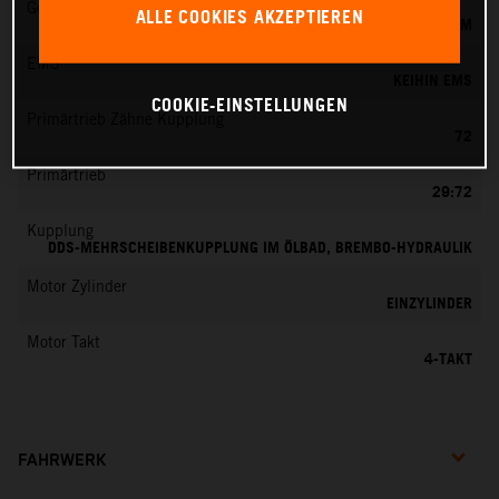
Gemischaufbereitung
ALLE COOKIES AKZEPTIEREN
KEIHIN EFI, DROSSELKÖRPER 42 MM
EMS
KEIHIN EMS
COOKIE-EINSTELLUNGEN
Primärtrieb Zähne Kupplung
72
Primärtrieb
29:72
Kupplung
DDS-MEHRSCHEIBENKUPPLUNG IM ÖLBAD, BREMBO-HYDRAULIK
Motor Zylinder
EINZYLINDER
Motor Takt
4-TAKT
FAHRWERK