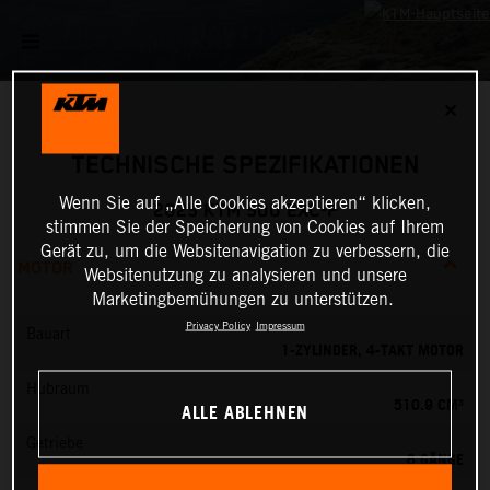
✕
TECHNISCHE SPEZIFIKATIONEN
Wenn Sie auf „Alle Cookies akzeptieren“ klicken,
2025 KTM 500 EXC-F
stimmen Sie der Speicherung von Cookies auf Ihrem
Gerät zu, um die Websitenavigation zu verbessern, die
MOTOR
Websitenutzung zu analysieren und unsere
Marketingbemühungen zu unterstützen.
Privacy Policy
Impressum
Bauart
1-ZYLINDER, 4-TAKT MOTOR
Hubraum
510.9 CM³
ALLE ABLEHNEN
Getriebe
6 GÄNGE