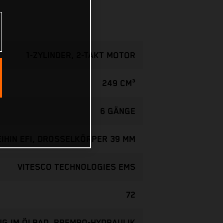
1-ZYLINDER, 2-TAKT MOTOR
249 CM³
6 GÄNGE
EIHIN EFI, DROSSELKÖRPER 39 MM
VITESCO TECHNOLOGIES EMS
72