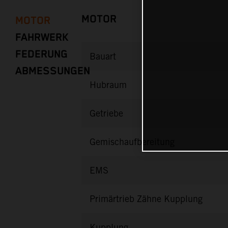
MOTOR
MOTOR
FAHRWERK
FEDERUNG
Bauart
ABMESSUNGEN
Hubraum
Getriebe
Gemischaufbereitung
EMS
Primärtrieb Zähne Kupplung
Kupplung