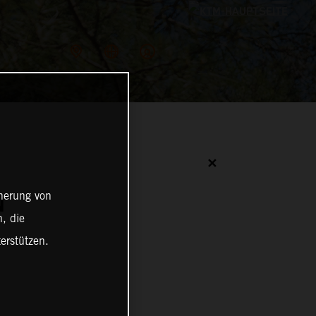
✕
cherung von
N
, die
erstützen.