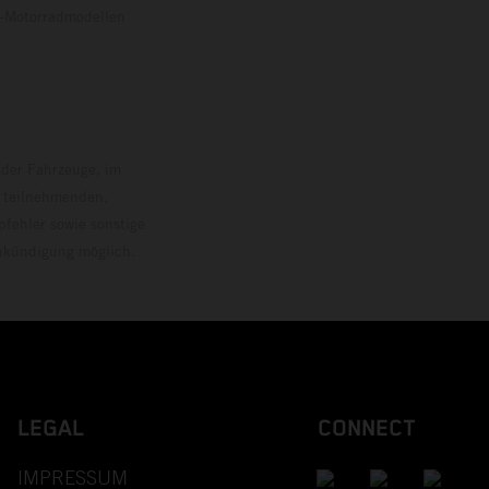
o-Motorradmodellen
ersion.
 der Fahrzeuge, im
i teilnehmenden,
pfehler sowie sonstige
Ankündigung möglich.
LEGAL
CONNECT
IMPRESSUM