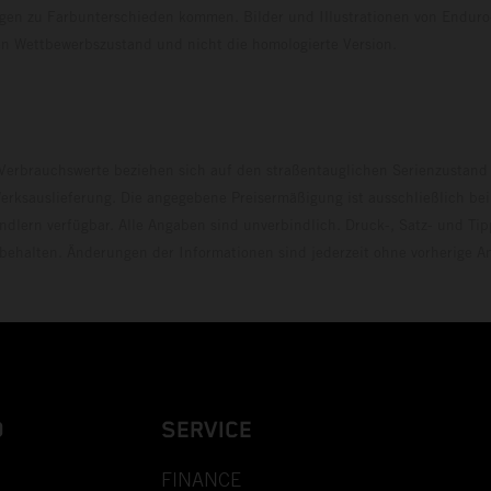
en zu Farbunterschieden kommen. Bilder und Illustrationen von Endur
 den Wettbewerbszustand und nicht die homologierte V
erbrauchswerte beziehen sich auf den straßentauglichen Serienzustand
erksauslieferung. Die angegebene Preisermäßigung ist ausschließlich be
dlern verfügbar. Alle Angaben sind unverbindlich. Druck-, Satz- und Tip
rbehalten. Änderungen der Informationen sind jederzeit ohne vorherige 
D
SERVICE
FINANCE