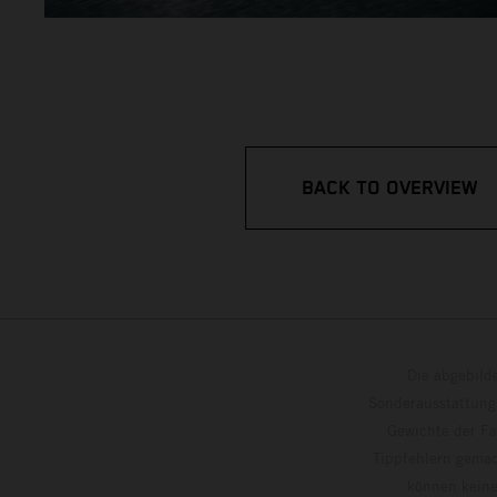
BACK TO OVERVIEW
Die abgebild
Sonderausstattung
Gewichte der Fa
Tippfehlern gemac
können keine