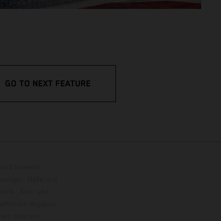
GO TO NEXT FEATURE
und teilweise
istungen, Maße und
ruck-, Satz- und
treffenden Angaben
 von üblichen