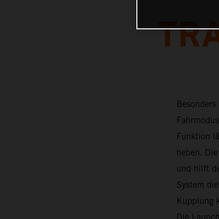
TR
Besonders 
Fahrmodus 
Funktion l
heben. Die
und hilft d
System die
Kupplung k
Die Launch