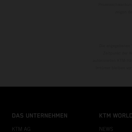
Prozessschwankung
zeigen
Die angegebenen V
Zeitpunkt der W
autorisierten KTM-Hän
Irrtümer bleiben vo
DAS UNTERNEHMEN
KTM WORL
KTM AG
NEWS