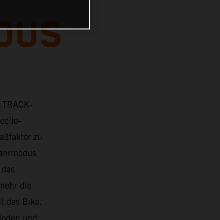
DUS
r TRACK-
eelie-
aßfaktor zu
Fahrmodus
 das
mehr die
t das Bike.
 Boden und