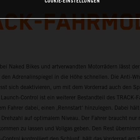
COOKIE-EINSTELLUNGEN
ACK-FAHRMO
bei Naked Bikes und artverwandten Motorrädern lässt de
den Adrenalinspiegel in die Höhe schnellen. Die Anti-Wh
ässt sich deaktivieren, um mit dem Vorderrad auch den Sp
 Launch-Control ist ein weiterer Bestandteil des TRACK-
em Fahrer dabei, einen ‚Rennstart‘ hinzulegen. Dabei hält
 Drehzahl auf optimalem Niveau. Der Fahrer braucht nur 
ommen zu lassen und Vollgas geben. Den Rest übernimm
-Control kontrolliert den Schlupf, hält das Vorderrad am