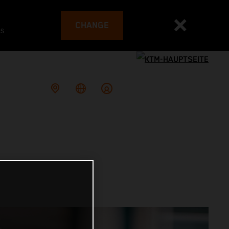
CHANGE
es