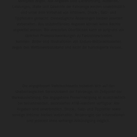
Mehrpreis zeigen. Alle Angaben über Lieferumfang, Aussehen,
Leistungen, Maße und Gewichte der Fahrzeuge werden unverbindlich
und unter dem Vorbehalt von Irrtümern, Druck-, Satz- und
Tippfehlern gemacht; diesbezügliche Änderungen bleiben jederzeit
vorbehalten. Aus unzutreffenden Angaben können keine Rechte
abgeleitet werden. Bei veredelten Oberflächen kann es aufgrund von
üblichen Prozessschwankungen zu Farbunterschieden
kommen. Bilder und Illustrationen von Enduro-Motorradmodellen
zeigen den Wettbewerbszustand und nicht die homologierte Version.
Die angegebenen Verbrauchswerte beziehen sich auf den
straßentauglichen Serienzustand der Fahrzeuge, im Zeitpunkt der
Werksauslieferung. Die angegebene Preisermäßigung ist ausschließlich
bei teilnehmenden, autorisierten KTM-Händlern verfügbar. Alle
Angaben sind unverbindlich. Druck-, Satz- und Tippfehler sowie
sonstige Irrtümer bleiben vorbehalten. Änderungen der Informationen
sind jederzeit ohne vorherige Ankündigung möglich.