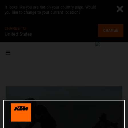
It looks like you are not on your country page. Would
you like to change to your current location?
CHANGE TO
CHANGE
United States